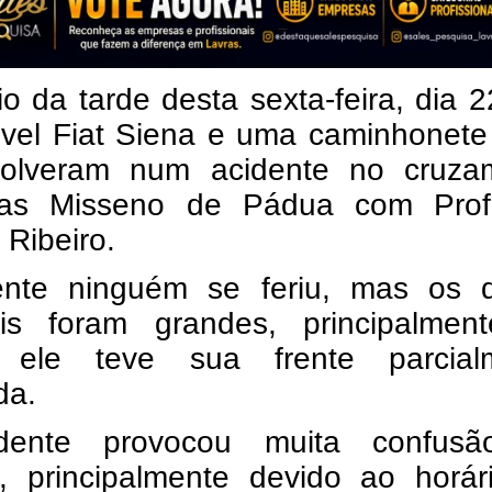
io da tarde desta sexta-feira, dia 
vel Fiat Siena e uma caminhonete 
olveram num acidente no cruza
as Misseno de Pádua com Prof
 Ribeiro.
ente ninguém se feriu, mas os 
ais foram grandes, principalmen
 ele teve sua frente parcial
da.
dente provocou muita confus
to, principalmente devido ao horá