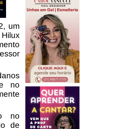
22, um
Hilux
mento
essor
danos
te no
mente
ão no
rio de