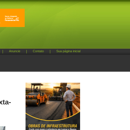
|
Anuncie
|
Contato
|
Sua página inicial
xta-