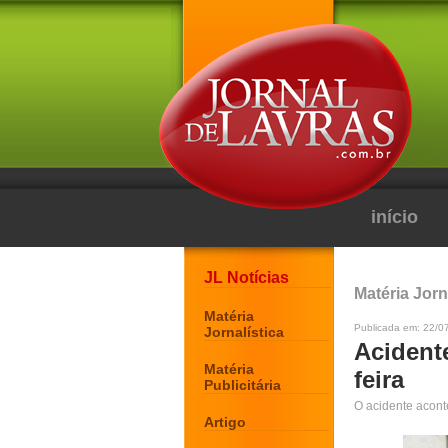
início
JL Notícias
Matéria Jorn
Matéria
Publicada em: 22/0
Jornalística
Acidente
Matéria
feira
Publicitária
O acidente acont
Artigo