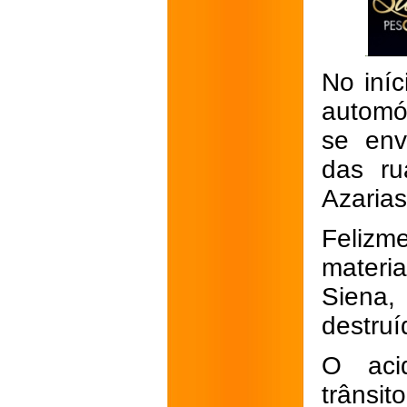
No iníc
automó
se env
das ru
Azarias
Felizm
materi
Siena,
destruí
O aci
trânsi