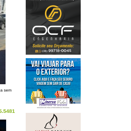
nda sem
5.5481