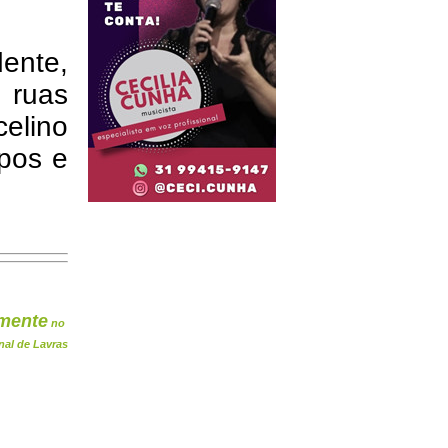
ente,
 ruas
elino
mpos e
mente
no
nal de Lavras