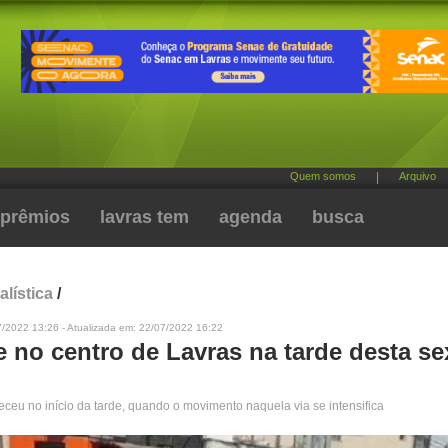
Quem somos
|
Arquivo
prêmios
lavras tem
agenda
busca
alística
/
7/2022 13:26 - Atualizada em: 22/07/2022 16:22
 no centro de Lavras na tarde desta se
eceu no início da tarde, quando o movimento naquela via se intensifica