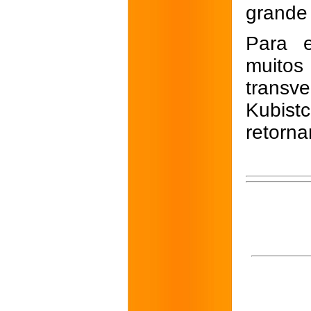
grande 
Para e
muitos
trans
Kubist
retorn