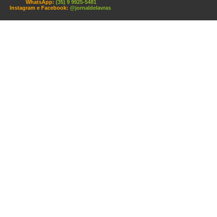
WhatsApp:
(35) 9 9925-5481
Instagram e Facebook:
@jornaldelavras