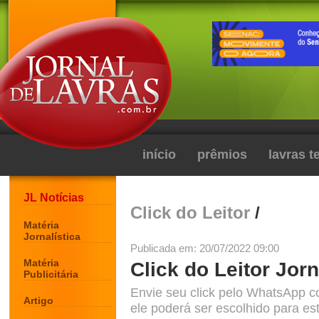
início
prêmios
lavras 
JL Notícias
Click do Leitor
/
Matéria
Jornalística
Publicada em: 20/07/2022 09:00
Matéria
Click do Leitor Jorn
Publicitária
Envie seu click pelo WhatsApp c
Artigo
ele poderá ser escolhido para est