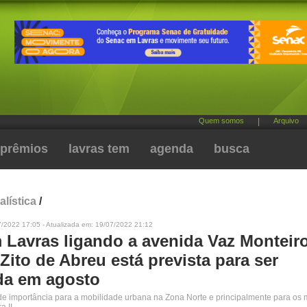
Quem somos
|
Arquivo
prêmios
lavras tem
agenda
busca
alística
/
7/2022 17:05 - Atualizada em: 19/07/2022 21:12
 Lavras ligando a avenida Vaz Monteiro
Zito de Abreu está prevista para ser
da em agosto
de importância para a mobilidade urbana na Zona Norte e principalmente para os