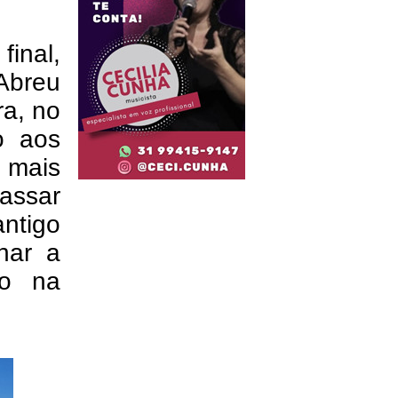
inal,
 Abreu
ra, no
o aos
 mais
passar
ntigo
nhar a
to na