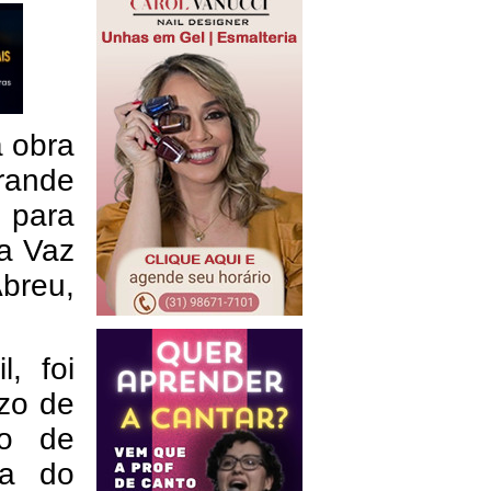
a obra
rande
e para
da Vaz
breu,
, foi
azo de
ão de
ma do