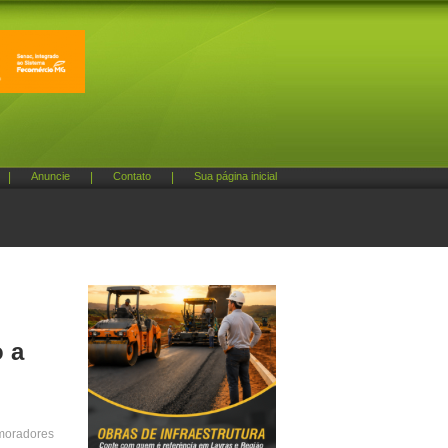
|
Anuncie
|
Contato
|
Sua página inicial
 a
 moradores