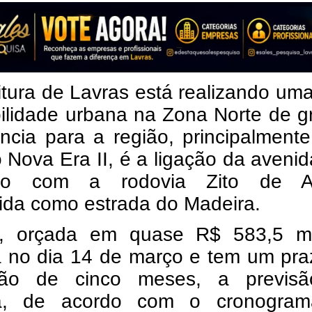
itura de Lavras está realizando um
ilidade urbana na Zona Norte de g
ncia para a região, principalment
o Nova Era II, é a ligação da aveni
iro com a rodovia Zito de A
ida como estrada do Madeira.
, orçada em quase R$ 583,5 mil
da no dia 14 de março e tem um pr
ção de cinco meses, a previs
ga, de acordo com o cronogra