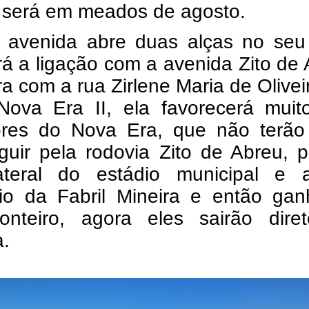
o será em meados de agosto.
 avenida abre duas alças no seu f
á a ligação com a avenida Zito de
ra com a rua Zirlene Maria de Olivei
 Nova Era II, ela favorecerá muit
res do Nova Era, que não terão
guir pela rodovia Zito de Abreu, 
ateral do estádio municipal e a
ório da Fabril Mineira e então ga
nteiro, agora eles sairão dire
a.