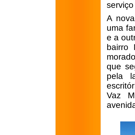
serviç
A nova
uma far
e a out
bairro
morado
que se
pela l
escrit
Vaz Mo
avenid