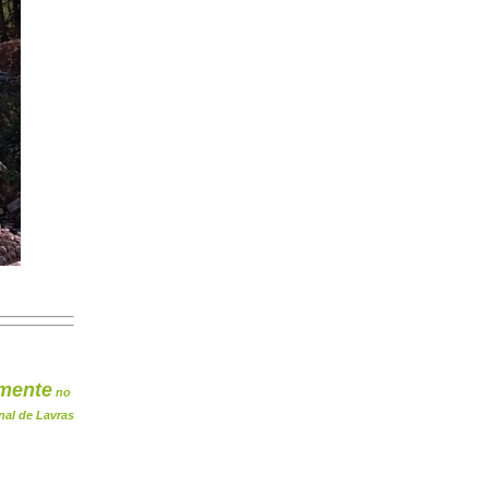
mente
no
nal de Lavras