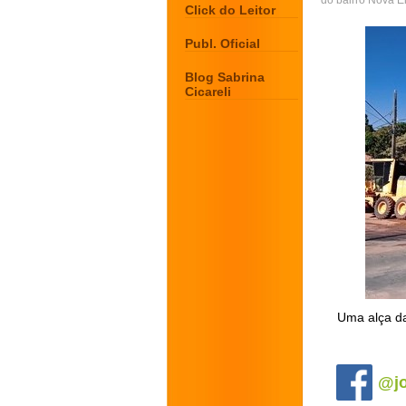
do bairro Nova Er
Click do Leitor
Publ. Oficial
Blog Sabrina
Cicareli
Uma alça da
.
@jo