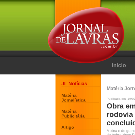
início
JL Notícias
Matéria Jorn
Matéria
Publicada em: 19/0
Jornalística
Obra em
Matéria
rodovia 
Publicitária
concluí
Artigo
A obra é de gran