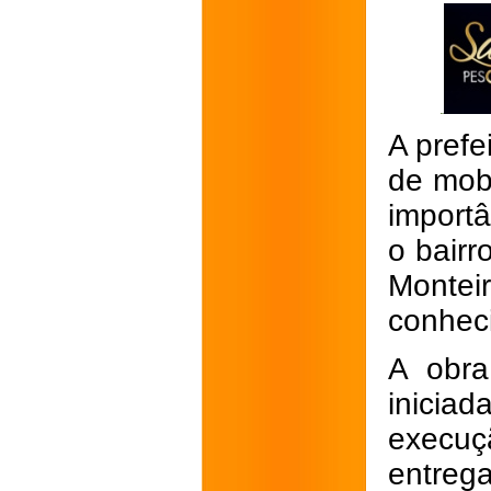
A prefe
de mob
importâ
o bairr
Monte
conhec
A obra
inicia
execu
entre