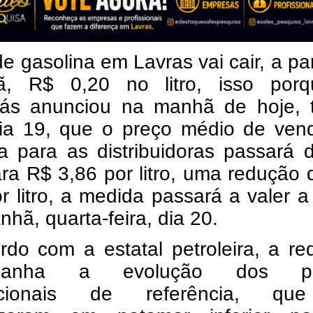
 de gasolina em Lavras vai cair, a par
, R$ 0,20 no litro, isso por
rás anunciou na manhã de hoje, t
 dia 19, que o preço médio de ven
na para as distribuidoras passará
ra R$ 3,86 por litro, uma redução
r litro, a medida passará a valer a 
hã, quarta-feira, dia 20.
rdo com a estatal petroleira, a r
mpanha a evolução dos pr
nacionais de referência, q