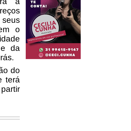
ara a
preços
s seus
sem o
lidade
 e da
rás.
ção do
e terá
partir