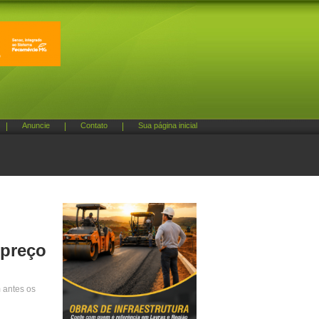
|
Anuncie
|
Contato
|
Sua página inicial
 preço
 antes os