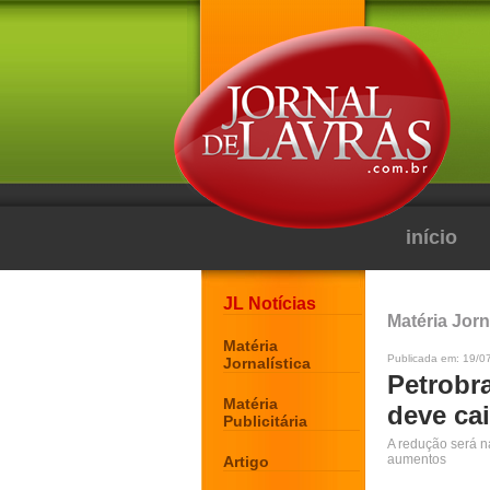
início
JL Notícias
Matéria Jorn
Matéria
Publicada em: 19/0
Jornalística
Petrobra
Matéria
deve cai
Publicitária
A redução será n
aumentos
Artigo