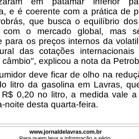
lizaram em patamar inferior p
a, e é coerente com a prática de 
robrás, que busca o equilíbrio do
s com o mercado global, mas 
 para os preços internos da volati
tural das cotações internacionais
 câmbio", explicou a nota da Petrob
umidor deve ficar de olho na redu
o litro da gasolina em Lavras, qu
 R$ 0,20 no litro, a medida vale a 
-noite desta quarta-feira.
www.jornaldelavras.com.br
Para quem leva a informação a sério.