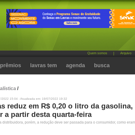
Quem somos
|
Arquivo
prêmios
lavras tem
agenda
busca
alística
/
7/2022 15:04 - Atualizada em: 19/07/2022 19:32
s reduz em R$ 0,20 o litro da gasolina,
r a partir desta quarta-feira
a distribuidora, porém, a redução deve ser passada para o consumidor, como eram