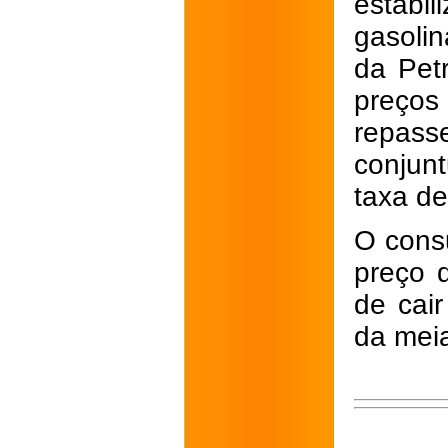
estabi
gasolin
da Pet
preço
repasse
conjun
taxa de
O cons
preço d
de cair
da meia