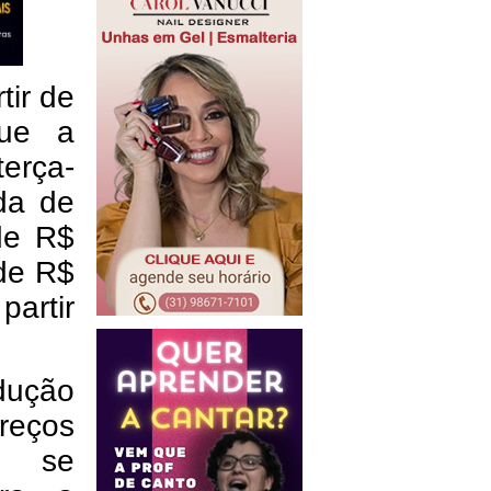
tir de
que a
erça-
da de
 de R$
 de R$
partir
edução
eços
ue se