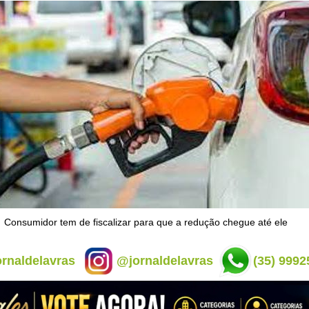
Consumidor tem de fiscalizar para que a redução chegue até ele
rnaldelavras
@jornaldelavras
(35) 9992