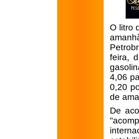
O litro
amanhã
Petrob
feira,
gasoli
4,06 pa
0,20 po
de aman
De aco
"aco
inter