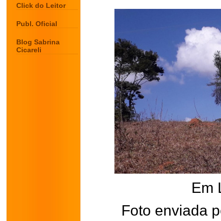
Click do Leitor
Publ. Oficial
Blog Sabrina
Cicareli
Em 
Foto enviada 