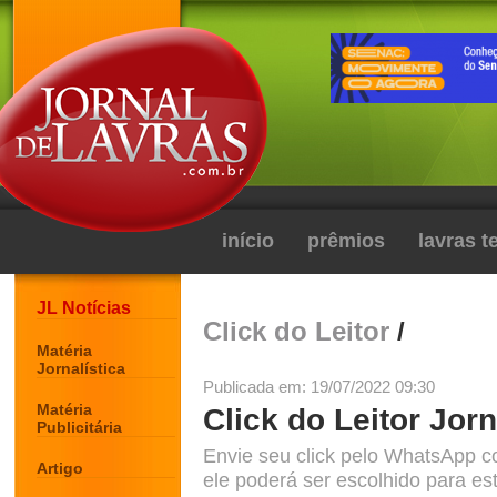
início
prêmios
lavras 
JL Notícias
Click do Leitor
/
Matéria
Jornalística
Publicada em: 19/07/2022 09:30
Matéria
Click do Leitor Jorn
Publicitária
Envie seu click pelo WhatsApp c
Artigo
ele poderá ser escolhido para est