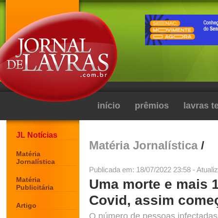
início
prêmios
lavras 
JL Notícias
Matéria Jornalística
/
Matéria
Jornalística
Publicada em: 18/07/2022 23:58 - Atuali
Matéria
Uma morte e mais 
Publicitária
Covid, assim come
Artigo
O número de pessoas infectadas