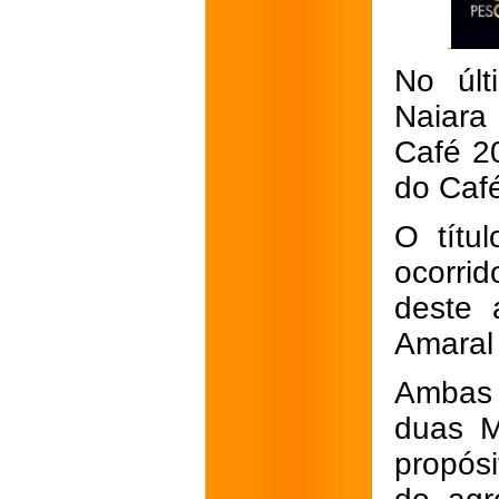
No úl
Naiara 
Café 
do Caf
O títu
ocorri
deste 
Amaral f
Ambas 
duas M
propósi