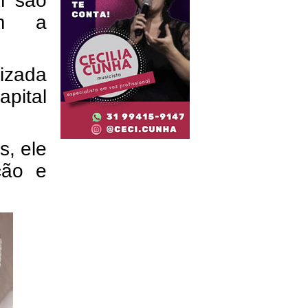
m são
am a
lizada
apital
s, ele
ção e