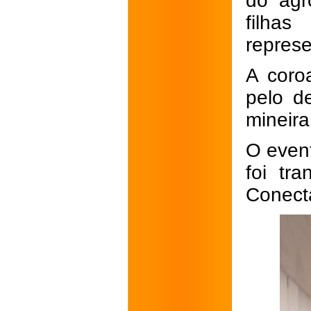
do agr
filha
represe
A coro
pelo d
mineira
O even
foi tr
Conecta