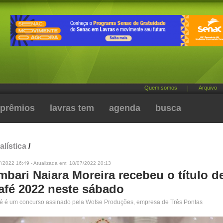
Quem somos
|
Arquivo
prêmios
lavras tem
agenda
busca
alística
/
7/2022 16:49 - Atualizada em: 18/07/2022 20:13
bari Naiara Moreira recebeu o título d
Café 2022 neste sábado
fé é um concurso assinado pela Wofse Produções, empresa de Três Pontas