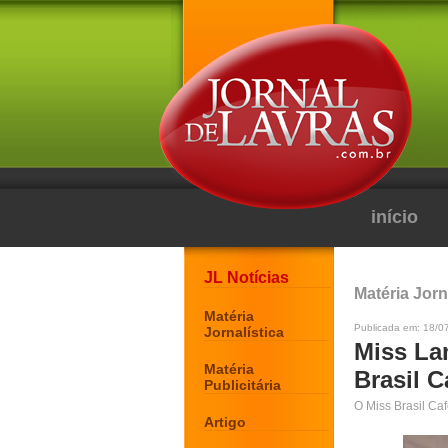
início
JL Notícias
Matéria Jorn
Matéria
Publicada em: 18/0
Jornalística
Miss Lam
Matéria
Brasil 
Publicitária
O Miss Brasil Ca
Artigo