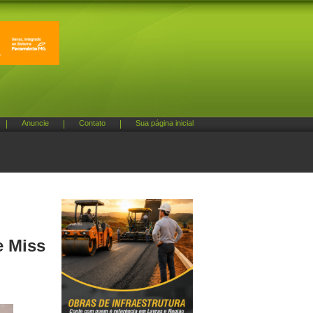
|
Anuncie
|
Contato
|
Sua página inicial
e Miss