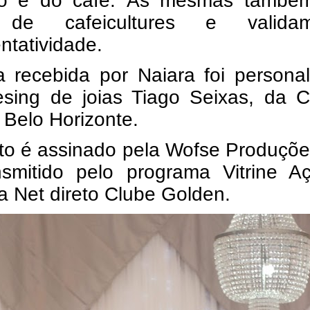
o e do café.
As mesmas també
s de cafeicultures e valid
ntatividade.
a recebida por Naiara foi persona
esing de joias Tiago Seixas, da C
 Belo Horizonte.
to é assinado pela Wofse Produçõe
ansmitido pelo programa Vitrine A
 Net direto Clube Golden.