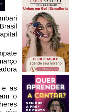
mbari
Brasil
apital
mpate
março
adora
 e as
tam o
lheres