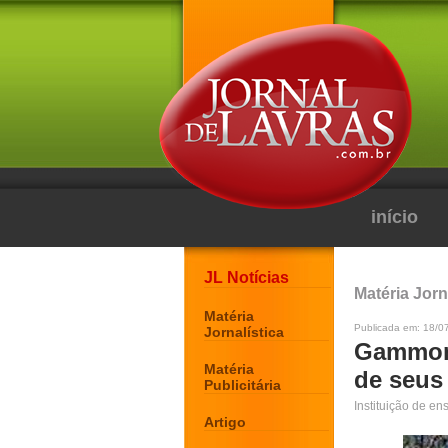
início
JL Notícias
Matéria Jorn
Matéria
Publicada em: 18/07
Jornalística
Gammon
Matéria
de seus
Publicitária
Instituição de en
Artigo