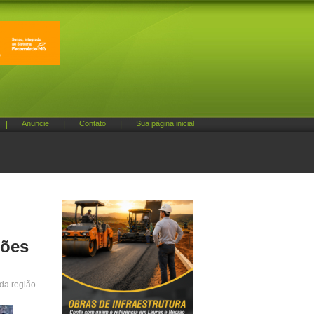
|
Anuncie
|
Contato
|
Sua página inicial
ções
 da região