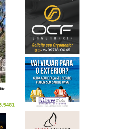
tte
5.5481