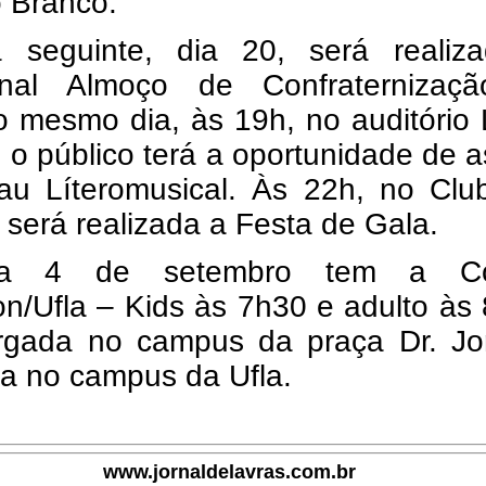
o Branco.
 seguinte, dia 20, será realiz
ional Almoço de Confraternizaç
o mesmo dia, às 19h, no auditório
 o público terá a oportunidade de as
au Líteromusical. Às 22h, no Clu
 será realizada a Festa de Gala.
a 4 de setembro tem a Cor
/Ufla – Kids às 7h30 e adulto às 
rgada no campus da praça Dr. Jo
a no campus da Ufla.
www.jornaldelavras.com.br