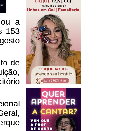
gou a
s 153
gosto
lto de
uição,
tório
ional
eral,
erque