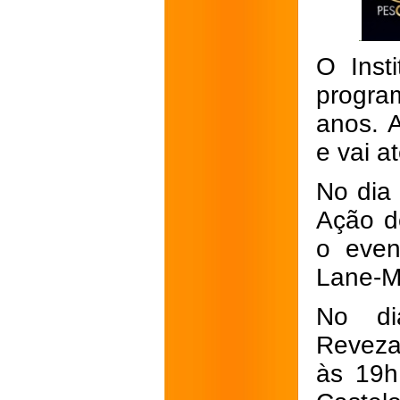
O Inst
progra
anos.
e vai a
No dia 
Ação de
o even
Lane-M
No di
Reveza
às 19h