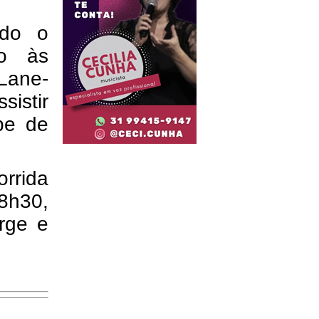
ado o
ão às
 Lane-
sistir
be de
rida
8h30,
rge e