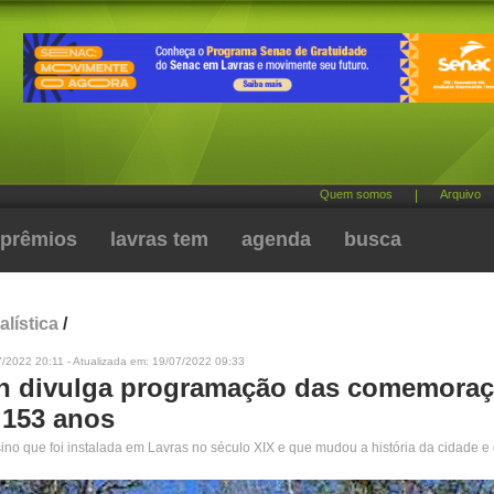
Quem somos
|
Arquivo
prêmios
lavras tem
agenda
busca
alística
/
/2022 20:11 - Atualizada em: 19/07/2022 09:33
 divulga programação das comemora
 153 anos
sino que foi instalada em Lavras no século XIX e que mudou a história da cidade e