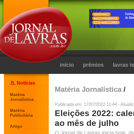
início
prêmios
lavras 
JL Notícias
Matéria Jornalística
/
Matéria
Jornalística
Publicada em: 17/07/2022 11:44 - Atuali
Matéria
Eleições 2022: calen
Publicitária
ao mês de julho
Artigo
O Jornal de Lavras inicia hoje, d