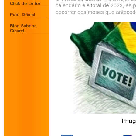
Click do Leitor
calendário eleitoral de 2022, as 
decorrer dos meses que anteced
Publ. Oficial
Blog Sabrina
Cicareli
Imag
.