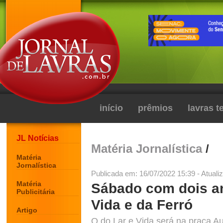
início
prêmios
lavras 
JL Notícias
Matéria Jornalística
/
Matéria
Jornalística
Publicada em: 16/07/2022 15:39 - Atuali
Matéria
Sábado com dois an
Publicitária
Vida e da Ferró
Artigo
O do Lar e Vida será na praça A