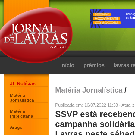
início
prêmios
lavras 
JL Notícias
Matéria Jornalística
/
Matéria
Jornalística
Publicada em: 16/07/2022 11:38 - Atuali
Matéria
SSVP está receben
Publicitária
campanha solidári
Artigo
Lavras neste sába