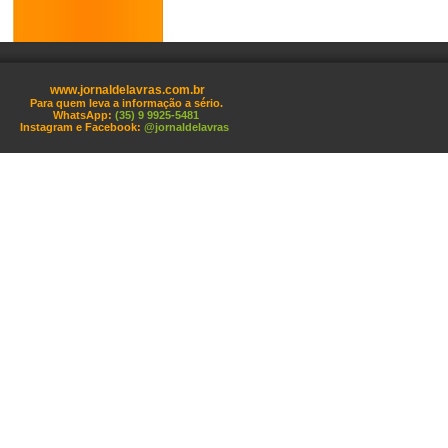
www.jornaldelavras.com.br
Para quem leva a informação a sério.
WhatsApp:
(35) 9 9925-5481
Instagram e Facebook:
@jornaldelavras