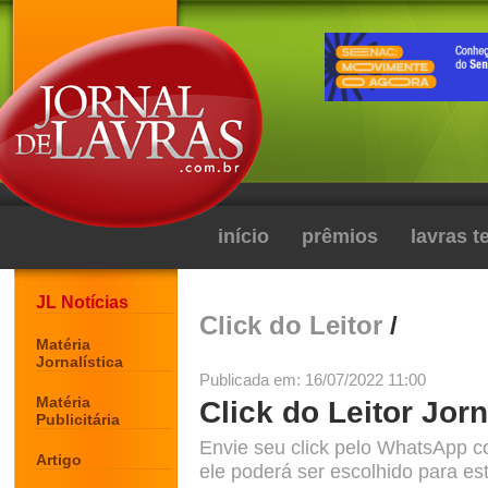
início
prêmios
lavras 
JL Notícias
Click do Leitor
/
Matéria
Jornalística
Publicada em: 16/07/2022 11:00
Matéria
Click do Leitor Jorn
Publicitária
Envie seu click pelo WhatsApp c
Artigo
ele poderá ser escolhido para est