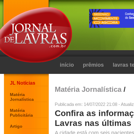
início
prêmios
lavras 
JL Notícias
Matéria Jornalística
/
Matéria
Jornalística
Publicada em: 14/07/2022 21:08 - Atuali
Matéria
Confira as informa
Publicitária
Lavras nas últimas
Artigo
A cidade está com seis pacientes