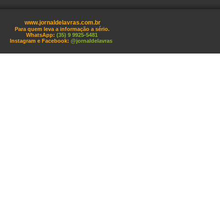
www.jornaldelavras.com.br
Para quem leva a informação a sério.
WhatsApp:
(35) 9 9925-5481
Instagram e Facebook:
@jornaldelavras