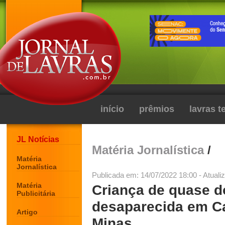
início
prêmios
lavras 
JL Notícias
Matéria Jornalística
/
Matéria
Jornalística
Publicada em: 14/07/2022 18:00 - Atuali
Matéria
Criança de quase d
Publicitária
desaparecida em Ca
Artigo
Minas