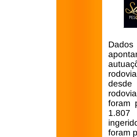
Dados 
apont
autuaç
rodovi
desde 
rodovi
foram 
1.807 
ingeri
foram p