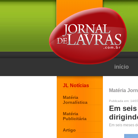
início
JL Notícias
Matéria Jorn
Matéria
Publicada em: 14/0
Jornalística
Em seis
Matéria
dirigind
Publicitária
Em seis meses de
Artigo