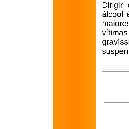
Dirigi
álcool
maiore
vítima
gravís
suspens