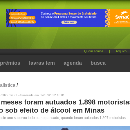
Quem somos
|
Arquivo
prêmios
lavras tem
agenda
busca
alística
/
7/2022 14:21 - Atualizada em: 14/07/2022 18:01
 meses foram autuados 1.898 motorista
o sob efeito de álcool em Minas
ste ano superou todo o ano passado, quando foram autuados 1.807 motoristas