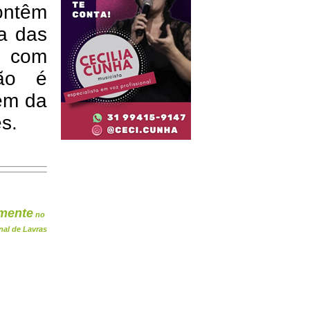
ontêm
a das
o com
ção é
lém da
s.
mente
no
nal de Lavras