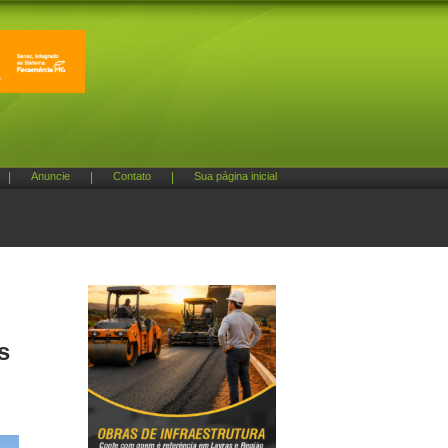
|
Anuncie
|
Contato
|
Sua página inicial
s