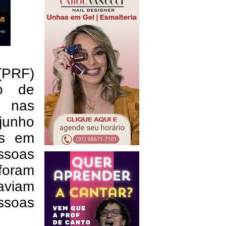
(PRF)
o de
s nas
junho
as em
ssoas
foram
aviam
ssoas