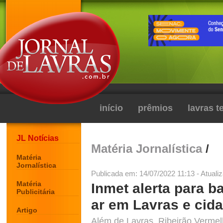
início
prêmios
lavras 
JL Notícias
Matéria Jornalística
/
Matéria
Jornalística
Publicada em: 14/07/2022 11:13 - Atuali
Matéria
Inmet alerta para b
Publicitária
ar em Lavras e cid
Artigo
Além de Lavras, Ribeirão Verme