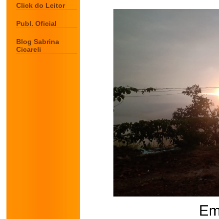
Click do Leitor
Publ. Oficial
Blog Sabrina
Cicareli
Em