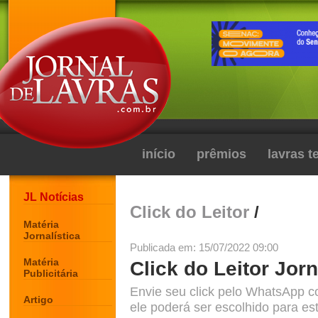
início
prêmios
lavras 
JL Notícias
Click do Leitor
/
Matéria
Jornalística
Publicada em: 15/07/2022 09:00
Matéria
Click do Leitor Jorn
Publicitária
Envie seu click pelo WhatsApp c
Artigo
ele poderá ser escolhido para est