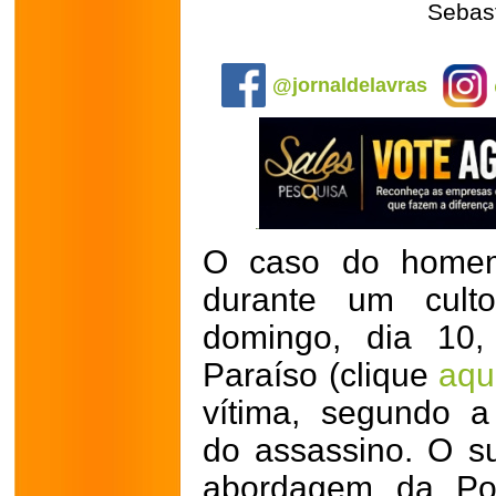
Sebast
.
@jornaldelavras
O caso do homem 
durante um culto
domingo, dia 10
Paraíso (clique
aqu
vítima, segundo a 
do assassino. O su
abordagem da Pol