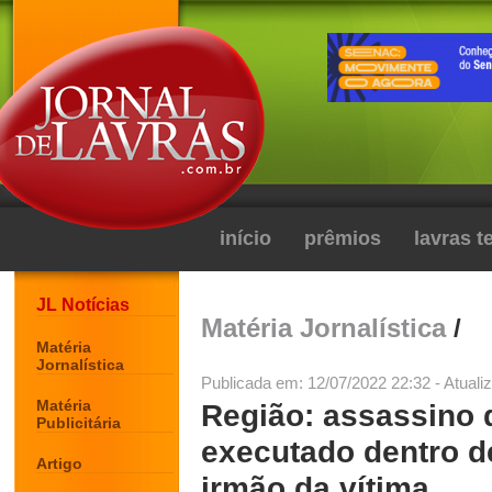
início
prêmios
lavras 
JL Notícias
Matéria Jornalística
/
Matéria
Jornalística
Publicada em: 12/07/2022 22:32 - Atuali
Matéria
Região: assassino 
Publicitária
executado dentro de
Artigo
irmão da vítima