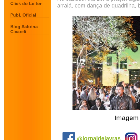
Click do Leitor
arraiá, com dança de quadrilha, 
Publ. Oficial
Blog Sabrina
Cicareli
Imagem 
.
@jornaldelavras