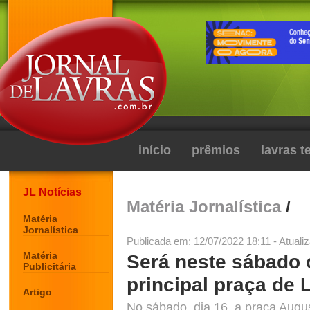
início
prêmios
lavras 
JL Notícias
Matéria Jornalística
/
Matéria
Jornalística
Publicada em: 12/07/2022 18:11 - Atuali
Matéria
Será neste sábado o
Publicitária
principal praça de 
Artigo
No sábado, dia 16, a praça Augu