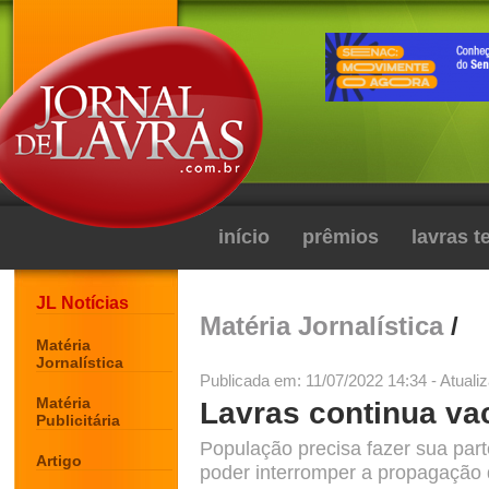
início
prêmios
lavras 
JL Notícias
Matéria Jornalística
/
Matéria
Jornalística
Publicada em: 11/07/2022 14:34 - Atuali
Matéria
Lavras continua va
Publicitária
População precisa fazer sua par
Artigo
poder interromper a propagação