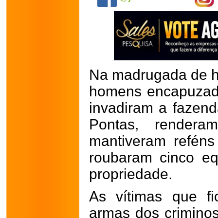
Na madrugada de ho
homens encapuzad
invadiram a fazen
Pontas, render
mantiveram reféns
roubaram cinco eq
propriedade.
As vítimas que f
armas dos criminos