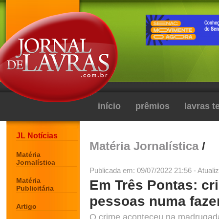
início
prêmios
lavras 
JL Notícias
Matéria Jornalística
/
Matéria
Jornalística
Publicada em: 09/07/2022 21:56 - Atuali
Matéria
Em Três Pontas: cr
Publicitária
pessoas numa fazen
Artigo
O crime aconteceu na madrugada