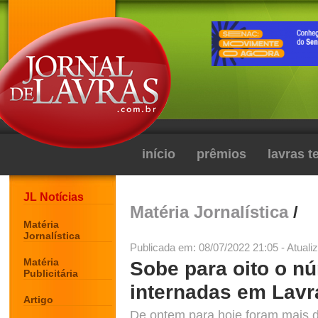
início
prêmios
lavras 
JL Notícias
Matéria Jornalística
/
Matéria
Jornalística
Publicada em: 08/07/2022 21:05 - Atuali
Matéria
Sobe para oito o n
Publicitária
internadas em Lavr
Artigo
De ontem para hoje foram mais 