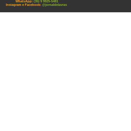
WhatsApp:
(35) 9 9925-5481
Instagram e Facebook:
@jornaldelavras