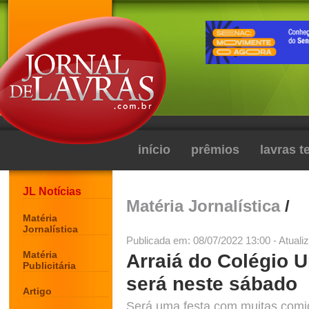
início
prêmios
lavras 
JL Notícias
Matéria Jornalística
/
Matéria
Jornalística
Publicada em: 08/07/2022 13:00 - Atuali
Matéria
Arraiá do Colégio U
Publicitária
será neste sábado
Artigo
Será uma festa com muitas comid