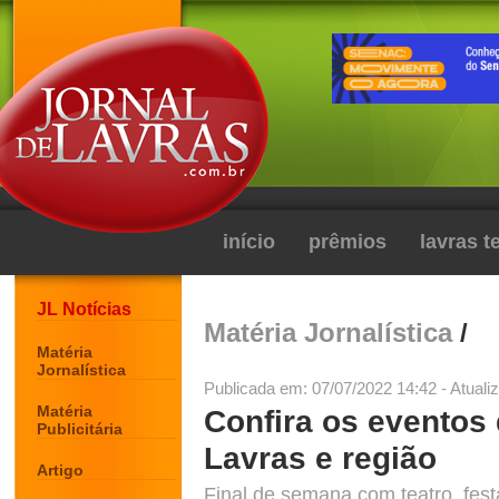
início
prêmios
lavras 
JL Notícias
Matéria Jornalística
/
Matéria
Jornalística
Publicada em: 07/07/2022 14:42 - Atuali
Matéria
Confira os eventos
Publicitária
Lavras e região
Artigo
Final de semana com teatro, festa