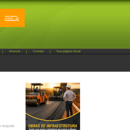
|
Anuncie
|
Contato
|
Sua página inicial
o reajuste