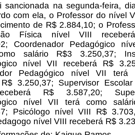
oi sancionada na segunda-feira, di
do com ela, o Professor do nível V
cimento de R$ 2.884,10; o Profess
ção Física nível VIII recebe
02; Coordenador Pedagógico níve
omo salário R$3 3.250,37; Ins
gico nível VII receberá R$ 3.25
ador Pedagógico nível VII terá
o R$ 3.250,37; Supervisor Escolar
receberá R$ 3.587,20; Super
gico nível VII terá como salár
37; Psicólogo nível VIII R$ 3.703
dagogo nível VIII receberá R$ 3.23
formações de: Kaique Ramos