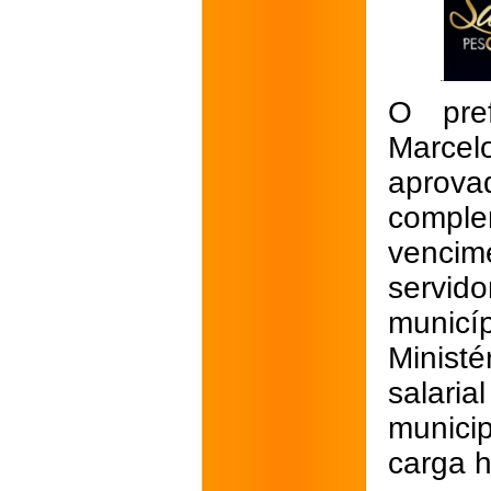
O pref
Marce
aprov
comple
venci
servi
municí
Minist
salari
munici
carga h