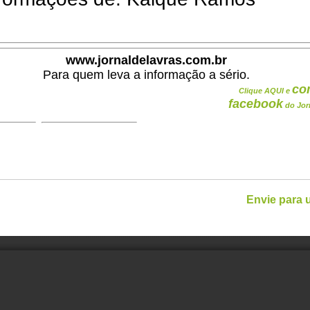
www.jornaldelavras.com.br
Para quem leva a informação a sério.
co
Clique AQUI e
facebook
do Jor
Envie para