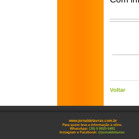
Voltar
www.jornaldelavras.com.br
Para quem leva a informação a sério.
WhatsApp:
(35) 9 9925-5481
Instagram e Facebook:
@jornaldelavras