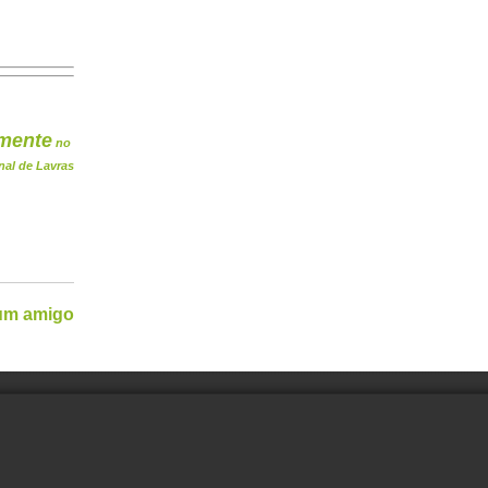
mente
no
nal de Lavras
 um amigo