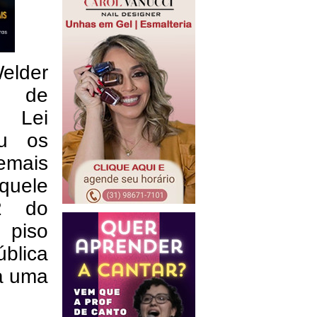
elder
is de
a Lei
ou os
emais
quele
22 do
 piso
blica
ra uma