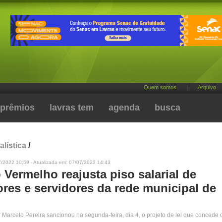
Quem somos
|
Arquivo
prêmios
lavras tem
agenda
busca
alística
/
7/2022 10:59 - Atualizada em: 07/07/2022 14:43
 Vermelho reajusta piso salarial de
ores e servidores da rede municipal de
 Marcelo Pereira sancionou na segunda-feira, dia 4, o projeto de lei que concede 