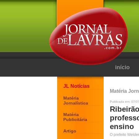
início
JL Notícias
Matéria Jorn
Matéria
Publicada em: 07/0
Jornalística
Ribeirão
Matéria
profess
Publicitária
ensino
Artigo
O prefeito Welder