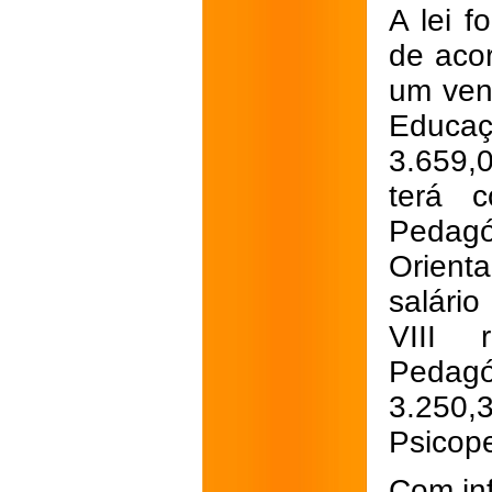
A lei f
de acor
um ven
Educa
3.659,
terá c
Pedagó
Orient
salári
VIII 
Pedagó
3.250,
Psicope
Com in