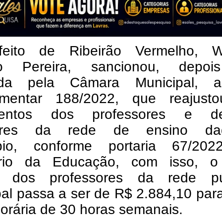
eito de Ribeirão Vermelho, W
lo Pereira, sancionou, depo
ada pela Câmara Municipal, 
mentar 188/2022, que reajust
mentos dos professores e d
dores da rede de ensino da
pio, conforme portaria 67/20
ério da Educação, com isso, o
al dos professores da rede pú
pal passa a ser de R$ 2.884,10 pa
orária de 30 horas semanais.