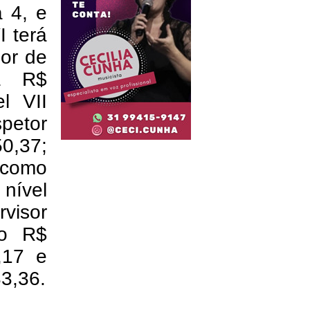
a 4, e
I terá
or de
rá R$
l VII
petor
0,37;
 como
 nível
visor
io R$
,17 e
3,36.