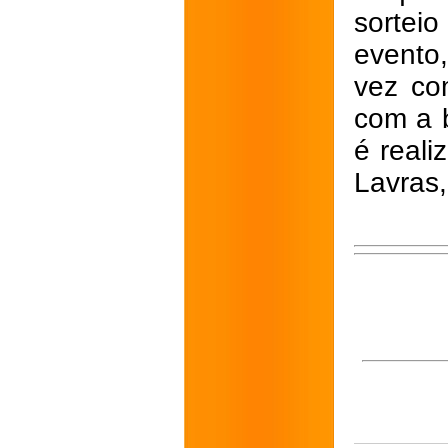
sorteio
evento
vez co
com a 
é reali
Lavras,