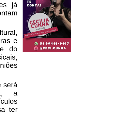
les já
ontam
ural,
vras e
 e do
cais,
uniões
e será
a, a
ículos
a ter