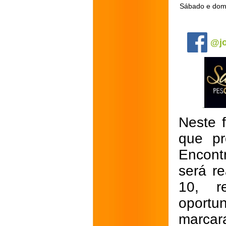
Sábado e domi
.
@jo
Neste 
que pr
Encont
será r
10, r
oportu
marcar