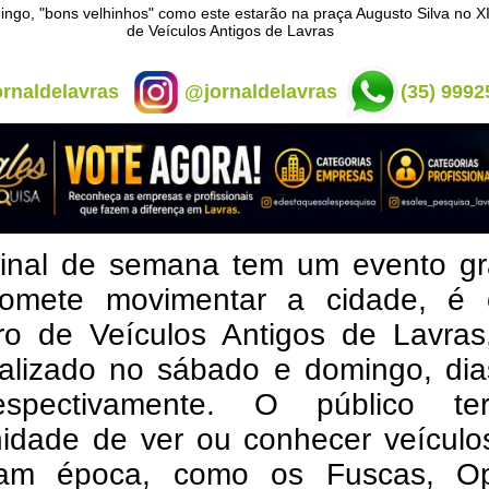
ngo, "bons velhinhos" como este estarão na praça Augusto Silva no XI
de Veículos Antigos de Lavras
rnaldelavras
@jornaldelavras
(35) 9992
final de semana tem um evento gra
omete movimentar a cidade, é 
ro de Veículos Antigos de Lavras
ealizado no sábado e domingo, dia
espectivamente. O público t
nidade de ver ou conhecer veículo
am época, como os Fuscas, Op