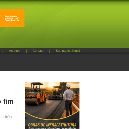
|
Anuncie
|
Contato
|
Sua página inicial
 fim
xposição e