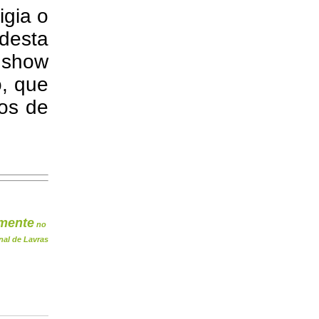
igia o
desta
 show
, que
gos de
mente
no
nal de Lavras