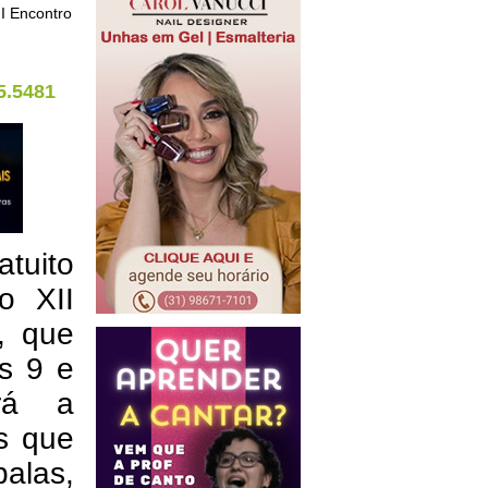
I Encontro
5.5481
tuito
o XII
, que
s 9 e
erá a
s que
alas,