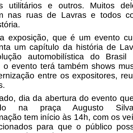
s utilitários e outros. Muitos de
m nas ruas de Lavras e todos c
tória.
a exposição, que é um evento cult
nta um capítulo da história de La
lução automobilística do Brasil
 o evento terá também shows musi
ernização entre os expositores, re
s.
ado, dia da abertura do evento qu
zado na praça Augusto Silv
ação tem início às 14h, com os ve
icionados para que o público poss