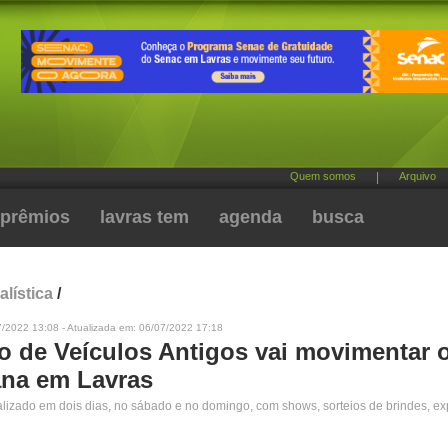
Quem somos
|
Arquivo
prêmios
lavras tem
agenda
busca
alística
/
7/2022 13:08 - Atualizada em: 06/07/2022 17:18
o de Veículos Antigos vai movimentar o
na em Lavras
alizado em dois dias, no sábado e no domingo, com shows, sorteios de brindes, e