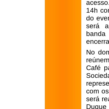
acesso
14h co
do eve
será 
banda
encerra
No dom
reúnem
Café p
Socied
repres
com os
será r
Duque