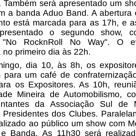
. Também será apresentado um sh
m a banda Aduo Band. A abertura o
nto está marcada para as 17h, e a
apresentado o segundo show, 
 "No RocknRoll No Way". O e
 no primeiro dia às 22h.
ingo, dia 10, às 8h, os expositor
 para um café de confraternização
ara os Expositores. As 10h, reuni
ade Mineira de Automobilismo, c
entantes da Associação Sul de 
 Presidentes dos Clubes. Paralela
ealizado ao público um show com M
 e Banda.
As 11h30 será realiza