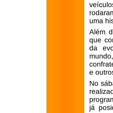
veículo
rodara
uma his
Além d
que co
da evo
mundo,
confrat
e outro
No sáb
reali
program
já pos