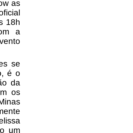
ow as
ficial
s 18h
com a
vento
es se
, é o
ão da
om os
Minas
mente
elissa
do um