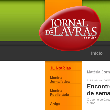
início
JL Notícias
Matéria Jorn
Matéria
Publicada em: 06/0
Jornalística
Encontr
Matéria
de sema
Publicitária
O evento será re
outros
Artigo