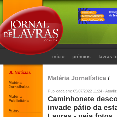
início
prêmios
lavras 
JL Notícias
Matéria Jornalística
/
Matéria
Jornalística
Publicada em: 05/07/2022 11:24 - Atuali
Matéria
Caminhonete desco
Publicitária
invade pátio da est
Artigo
Lavras - veja fotos