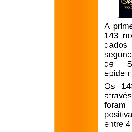
A prim
143 no
dados 
segunda
de S
epidemi
Os 143
através
foram
positi
entre 4