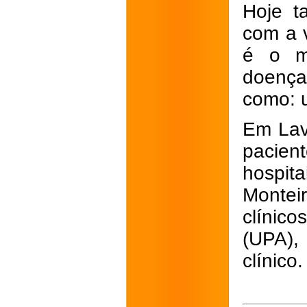
Hoje t
com a v
é o m
doença
como: 
Em Lavr
pacie
hospita
Monteir
clínic
(UPA),
clínico.