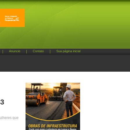
|
Anuncie
|
Contato
|
Sua página inicial
43
ulheres que