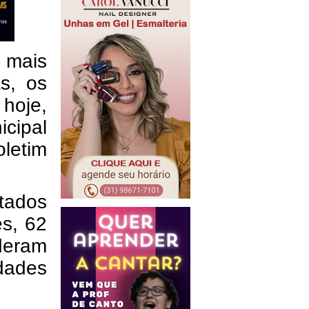
 mais
s, os
hoje,
icipal
etim
tados
es, 62
deram
dades