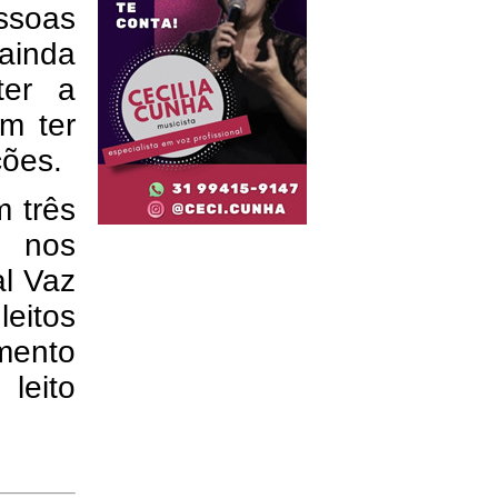
ssoas
 ainda
ter a
m ter
ções.
m três
o nos
al Vaz
leitos
mento
leito