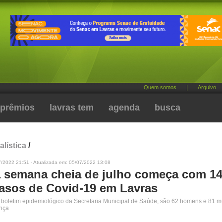
Quem somos
|
Arquivo
prêmios
lavras tem
agenda
busca
alística
/
7/2022 21:51 - Atualizada em: 05/07/2022 13:08
a semana cheia de julho começa com 1
asos de Covid-19 em Lavras
boletim epidemiológico da Secretaria Municipal de Saúde, são 62 homens e 81 m
ença