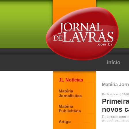
início
JL Notícias
Matéria Jorn
Matéria
Publicada em: 04/0
Jornalística
Primeir
Matéria
novos c
Publicitária
De acordo com o 
contraíram a do
Artigo