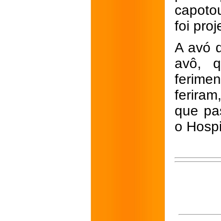
capotou
foi pro
A avó 
avô, q
ferime
feriram
que pa
o Hospi