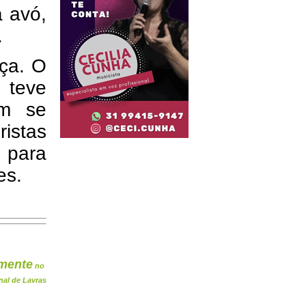
a avó,
.
eça. O
 teve
ém se
ristas
 para
es.
mente
no
nal de Lavras