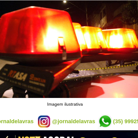
Imagem ilustrativa
rnaldelavras
@jornaldelavras
(35) 9992