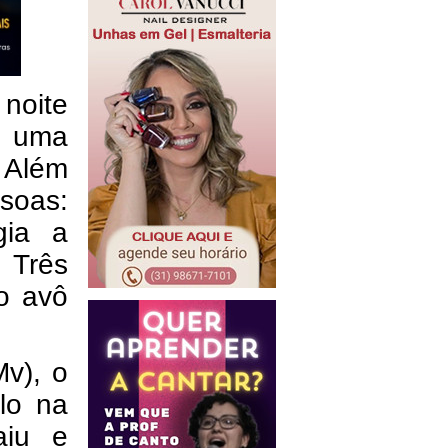
 noite
 uma
. Além
ssoas:
gia a
 Três
o avô
Mv), o
lo na
aiu e