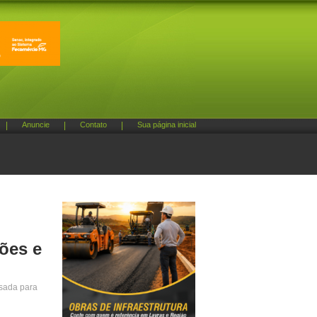
|
Anuncie
|
Contato
|
Sua página inicial
ões e
ssada para