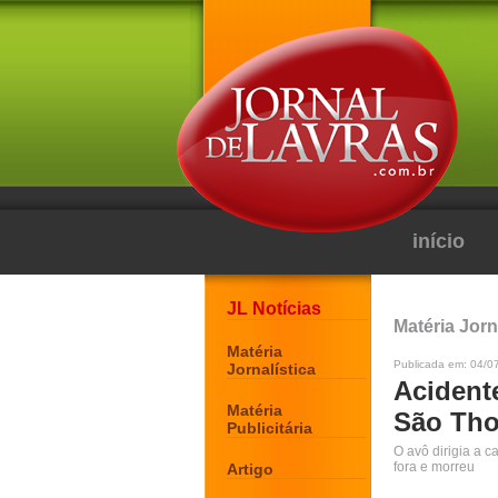
início
JL Notícias
Matéria Jorn
Matéria
Publicada em: 04/07
Jornalística
Acident
Matéria
São Tho
Publicitária
O avô dirigia a 
fora e morreu
Artigo