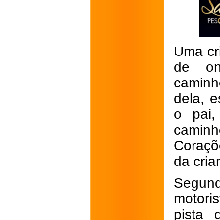
Uma cri
de on
caminh
dela, 
o pai
caminh
Coraçõ
da cria
Segundo
motori
pista 