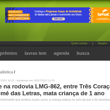
Quem somos
|
Arquivo
prêmios
lavras tem
agenda
busca
alística
/
/2022 16:22 - Atualizada em: 05/07/2022 11:26
e na rodovia LMG-862, entre Três Coraç
mé das Letras, mata criança de 1 ano
caminhonete que tombou numa curva, a criança estava no colo da avó e foi arreme