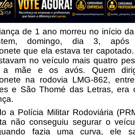
ança de 1 ano morreu no início da
tem, domingo, dia 3, após
onete que ela estava ter capotado
estavam no veículo mais quatro pe
, a mãe e os avós. Quem diri
onete na rodovia LMG-862, entre
es e São Thomé das Letras, era 
nça.
 a Polícia Militar Rodoviária (PR
sta não conseguiu segurar o veícu
quando fazia uma curva, ele s