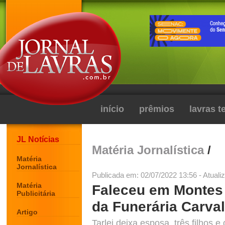
início
prêmios
lavras 
JL Notícias
Matéria Jornalística
/
Matéria
Jornalística
Publicada em: 02/07/2022 13:56 - Atuali
Matéria
Faleceu em Montes 
Publicitária
da Funerária Carva
Artigo
Tarlei deixa esposa, três filhos 