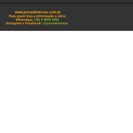
www.jornaldelavras.com.br
Para quem leva a informação a sério.
WhatsApp:
(35) 9 9925-5481
Instagram e Facebook:
@jornaldelavras