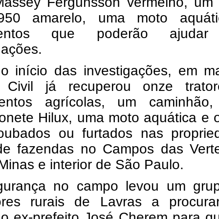
 Massey Fergunsson vermelho, um t
 950 amarelo, uma moto aquát
entos que poderão ajudar
gações.
o início das investigações, em ma
a Civil já recuperou onze trato
entos agrícolas, um caminhão
onete Hilux, uma moto aquática e 
oubados ou furtados nas proprie
 de fazendas no Campos das Verte
Minas e interior de São Paulo.
gurança no campo levou um gru
ores rurais de Lavras a procura
 o ex-prefeito José Cherem para q