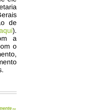
etaria
erais
ão de
aqui
).
com a
 com o
ento,
ento
s.
mente
no