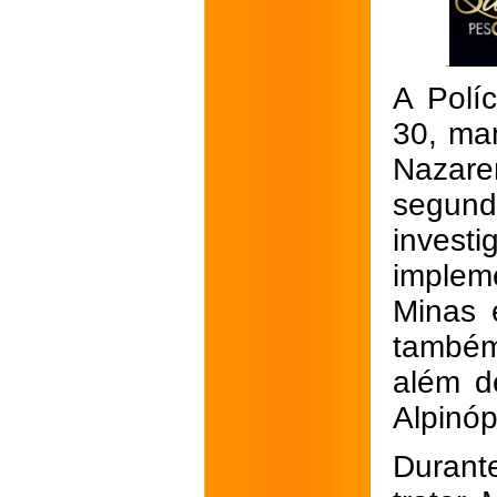
A Políc
30, ma
Nazare
segund
inves
implem
Minas 
também
além d
Alpinóp
Durant