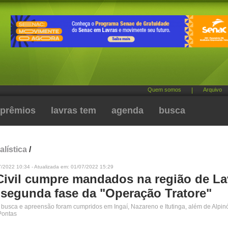
Quem somos
|
Arquivo
prêmios
lavras tem
agenda
busca
alística
/
7/2022 10:34 - Atualizada em: 01/07/2022 15:29
 Civil cumpre mandados na região de La
 segunda fase da "Operação Tratore"
usca e apreensão foram cumpridos em Ingaí, Nazareno e Itutinga, além de Alpinó
Pontas