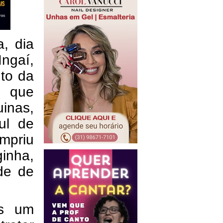
a, dia
ngaí,
nto da
, que
inas,
ul de
mpriu
inha,
de de
os um