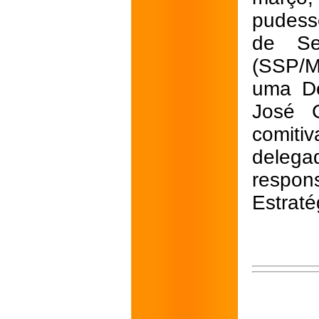
pudess
de Se
(SSP/M
uma De
José 
comiti
deleg
respo
Estraté