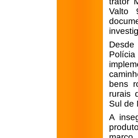
trator
Valto
docum
investi
Desde 
Políci
implem
caminh
bens r
rurais
Sul de 
A inse
produt
março,