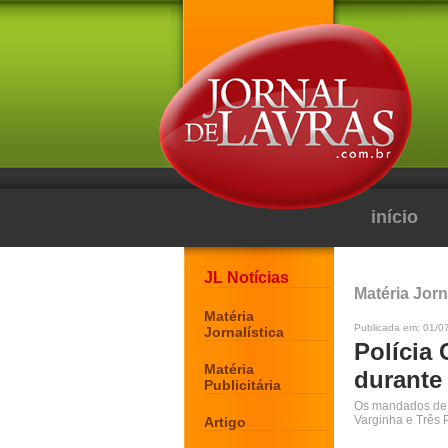
início
JL Notícias
Matéria Jorn
Matéria
Publicada em: 01/0
Jornalística
Polícia
Matéria
durante
Publicitária
Os mandados de b
Varginha e Três 
Artigo