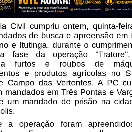
ia Civil cumpriu ontem, quinta-feir
ndados de busca e apreensão em I
no e Itutinga, durante o cumprime
a fase da operação "Tratore"
tiga furtos e roubos de máqu
entos e produtos agrícolas no S
e Campo das Vertentes. A PC cu
 mandados em Três Pontas e Varg
e um mandado de prisão na cida
olis.
e a operação foram apreendid