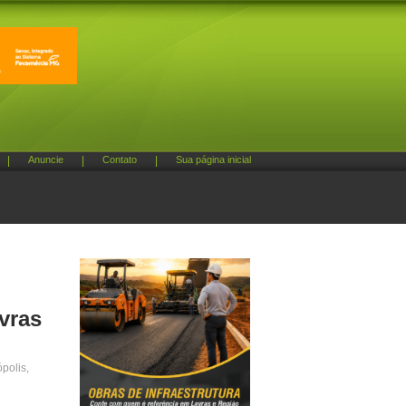
|
Anuncie
|
Contato
|
Sua página inicial
vras
polis,