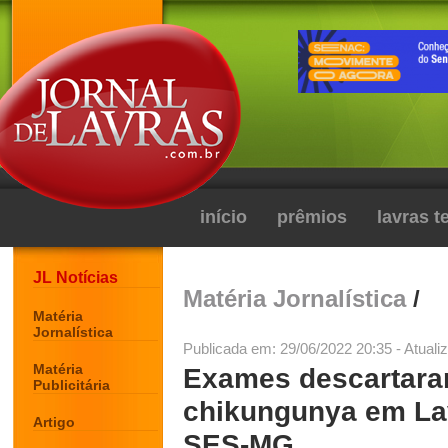
início
prêmios
lavras 
JL Notícias
Matéria Jornalística
/
Matéria
Jornalística
Publicada em: 29/06/2022 20:35 - Atuali
Matéria
Exames descartara
Publicitária
chikungunya em La
Artigo
SES-MG