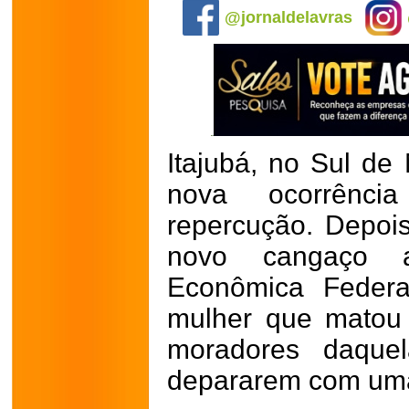
@jornaldelavras
Itajubá, no Sul de 
nova ocorrênci
repercução. Depoi
novo cangaço 
Econômica Feder
mulher que matou 
moradores daque
depararem com uma