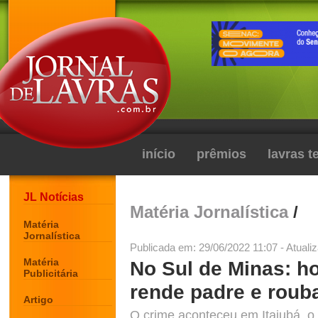
início
prêmios
lavras 
JL Notícias
Matéria Jornalística
/
Matéria
Jornalística
Publicada em: 29/06/2022 11:07 - Atuali
Matéria
No Sul de Minas: 
Publicitária
rende padre e rouba
Artigo
O crime aconteceu em Itajubá, o 