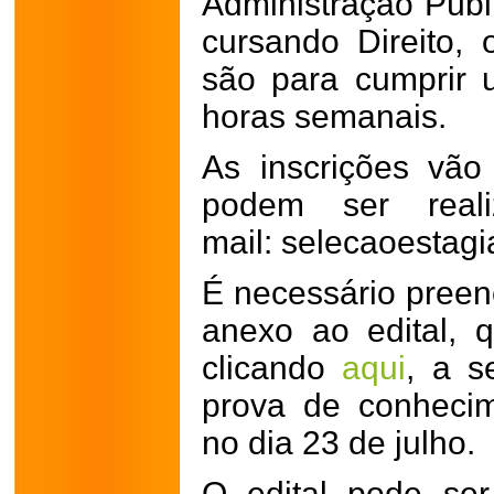
Administração Públ
cursando Direito,
são para cumprir 
horas semanais.
As inscrições vão
podem ser real
mail: selecaoesta
É necessário preenc
anexo ao edital, 
clicando
aqui
, a s
prova de conhecim
no dia 23 de julho.
O edital pode se