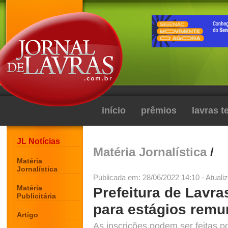
início
prêmios
lavras 
JL Notícias
Matéria Jornalística
/
Matéria
Jornalística
Publicada em: 28/06/2022 14:10 - Atuali
Matéria
Prefeitura de Lavr
Publicitária
para estágios rem
Artigo
As inscrições podem ser feitas por