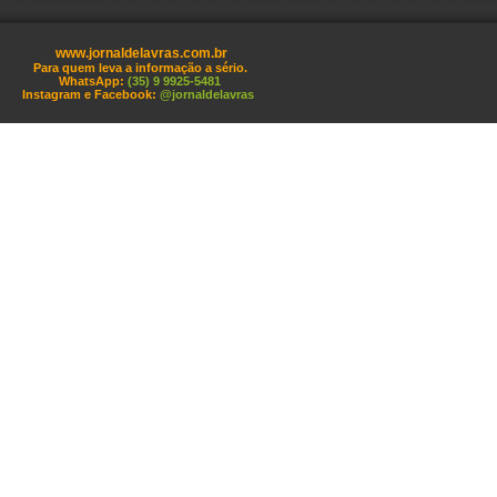
www.jornaldelavras.com.br
Para quem leva a informação a sério.
WhatsApp:
(35) 9 9925-5481
Instagram e Facebook:
@jornaldelavras