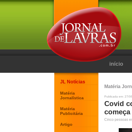
início
JL Notícias
Matéria Jorn
Matéria
Publicada em: 27/0
Jornalística
Covid c
Matéria
começa 
Publicitária
Cinco pessoas es
Artigo