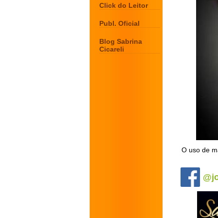
Click do Leitor
Publ. Oficial
Blog Sabrina
Cicareli
O uso de má
.
@jo