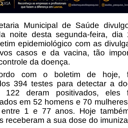
etaria Municipal de Saúde divulg
da noite desta segunda-feira, dia
letim epidemiológico com as divul
vos casos e da vacina, tão impor
controle da doença.
ordo com o boletim de hoje, 
ados 394 testes para detectar a d
, 122 deram positivados, eles 
mados em 52 homens e 70 mulheres
 entre 1 e 77 anos. Hoje també
s receberam a sua dose do imuniza