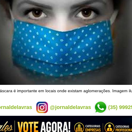
scara é importante em locais onde existam aglomerações. Imagem ilu
rnaldelavras
@jornaldelavras
(35) 9992