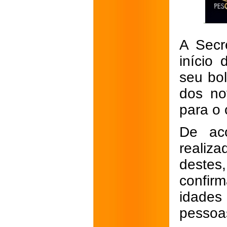
A Secr
início 
seu bo
dos no
para o 
De ac
realiz
destes
confir
idades
pessoa