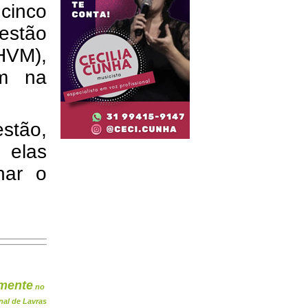
cinco
 estão
HVM),
um na
tão,
 elas
har o
mente
no
nal de Lavras