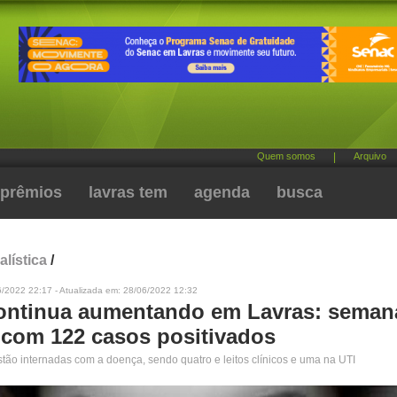
Quem somos
|
Arquivo
prêmios
lavras tem
agenda
busca
alística
/
6/2022 22:17 - Atualizada em: 28/06/2022 12:32
ontinua aumentando em Lavras: seman
com 122 casos positivados
tão internadas com a doença, sendo quatro e leitos clínicos e uma na UTI