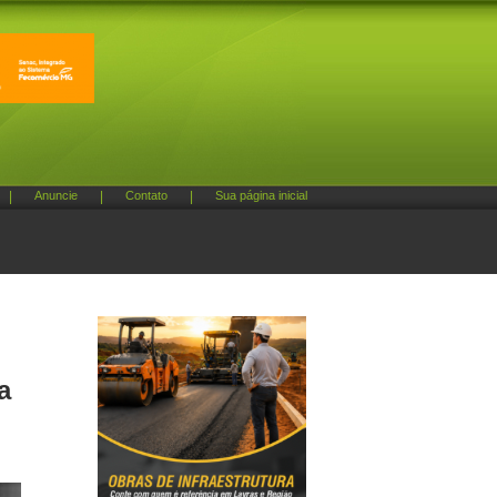
|
Anuncie
|
Contato
|
Sua página inicial
a