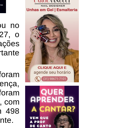
ou no
 27, o
gações
tante
foram
oença,
foram
, com
m 498
nte.