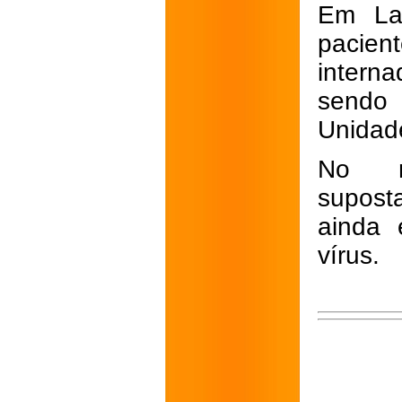
Em Lav
pacien
intern
sendo 
Unidade
No m
supost
ainda 
vírus.