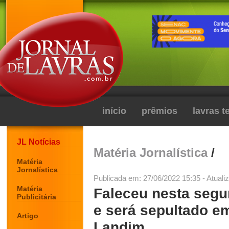
início
prêmios
lavras 
JL Notícias
Matéria Jornalística
/
Matéria
Jornalística
Publicada em: 27/06/2022 15:35 - Atuali
Matéria
Faleceu nesta segu
Publicitária
e será sepultado e
Artigo
Landim