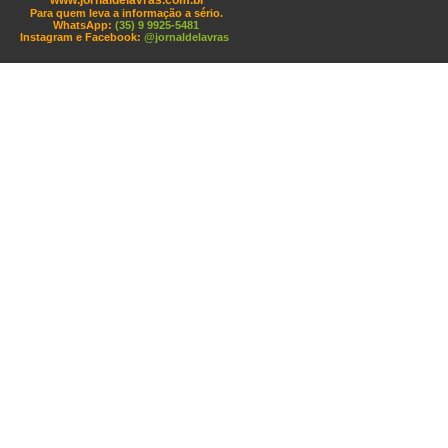
www.jornaldelavras.com.br
Para quem leva a informação a sério.
WhatsApp:
(35) 9 9925-5481
Instagram e Facebook:
@jornaldelavras