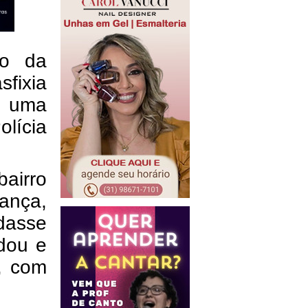
co da
sfixia
e uma
lícia
bairro
ança,
dasse
rdou e
, com