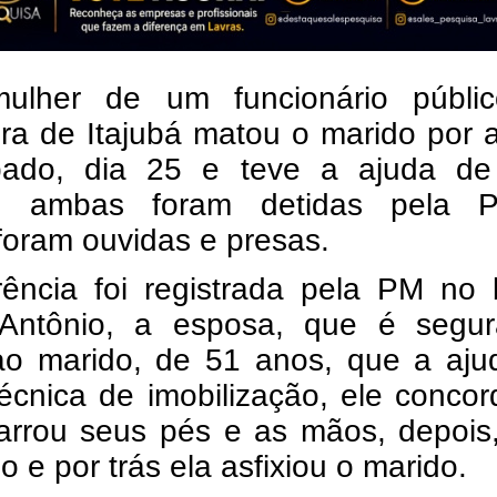
lher de um funcionário públi
ura de Itajubá matou o marido por a
ado, dia 25 e teve a ajuda d
a, ambas foram detidas pela Po
, foram ouvidas e presas.
rência foi registrada pela PM no 
Antônio, a esposa, que é segur
ao marido, de 51 anos, que a aju
écnica de imobilização, ele conco
arrou seus pés e as mãos, depois
 e por trás ela asfixiou o marido.