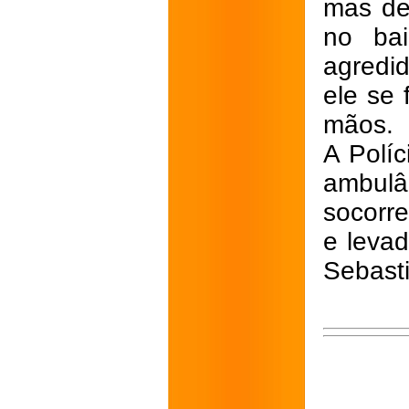
mas de
no ba
agredi
ele se 
mãos.
A Políc
ambul
socorre
e levad
Sebast