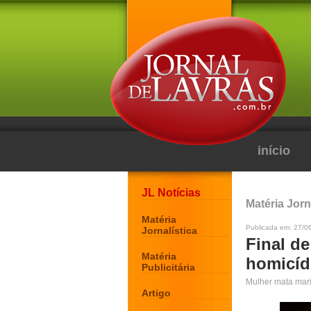
início
JL Notícias
Matéria Jorn
Matéria
Publicada em: 27/06
Jornalística
Final d
Matéria
homicídi
Publicitária
Mulher mata mar
Artigo