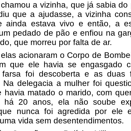
chamou a vizinha, que já sabia do
diu que a ajudasse, a vizinha con
e ainda estava vivo e então, a e
um pedado de pão e enfiou na gar
do, que morreu por falta de ar.
 elas acionaram o Corpo de Bombei
am que ele havia se engasgado 
 farsa foi descoberta e as duas 
. Na delegacia a mulher foi quest
e havia matado o marido, com que
 há 20 anos, ela não soube expl
que nunca foi agredida por ele 
 uma vida sem desentendimentos.