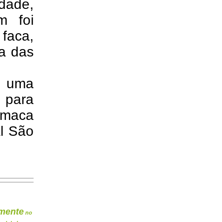
dade,
m foi
faca,
ma das
ou uma
 para
a maca
al São
mente
no