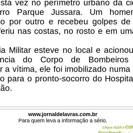
sta vez no perímetro urbano da ci
irro Parque Jussara. Um home
do por outro e recebeu golpes de 
feriu nas costas, no rosto e em u
ia Militar esteve no local e acion
ância do Corpo de Bombeiros
r a vítima, ele foi imobilizado num
o para o pronto-socorro do Hospit
ião.
www.jornaldelavras.com.br
Para quem leva a informação a sério.
co
Clique AQUI e