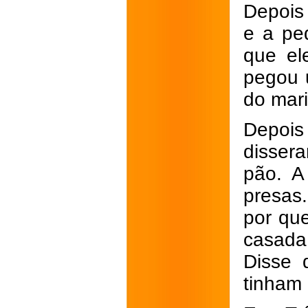
Depois 
e a pe
que el
pegou 
do mari
Depois
disser
pão. A
presas
por qu
casada
Disse 
tinham