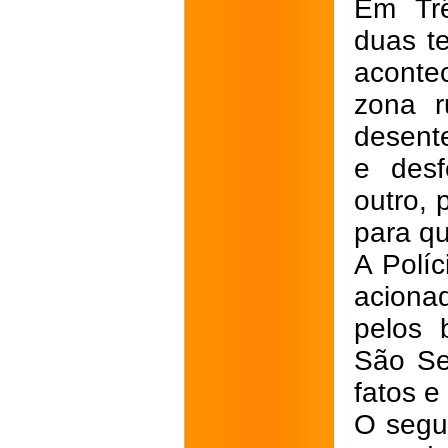
Em Trê
duas te
aconte
zona r
desent
e desf
outro, 
para qu
A Políc
aciona
pelos 
São Seb
fatos e
O segu