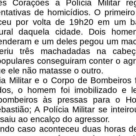
s Corações a Polícia Militar reg
ntativas de homicídios. O primeir
ceu por volta de 19h20 em um b
ural daquela cidade. Dois home
enderam e um deles pegou um ma
eriu três machadadas na cabe
populares conseguiram conter o ag
e ele não matasse o outro.
ia Militar e o Corpo de Bombeiros
dos, o homem foi imobilizado e l
bombeiros às pressas para o Hos
astião; A Polícia Militar se inteir
 saiu ao encalço do agressor.
ndo caso aconteceu duas horas de