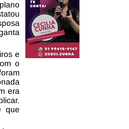
 plano
statou
sposa
ganta
ros e
com o
foram
ionada
m era
icar.
e que