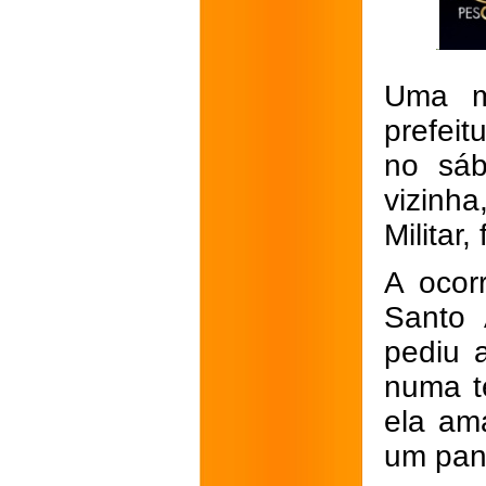
Uma mu
prefeit
no sáb
vizinh
Militar
A ocor
Santo 
pediu 
numa t
ela am
um pano