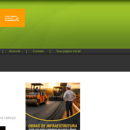
|
Anuncie
|
Contato
|
Sua página inicial
 na cabeça