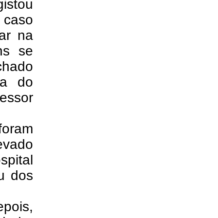
istou
o caso
ar na
ns se
chado
ça do
ressor
 foram
evado
pital
ou dos
pois,