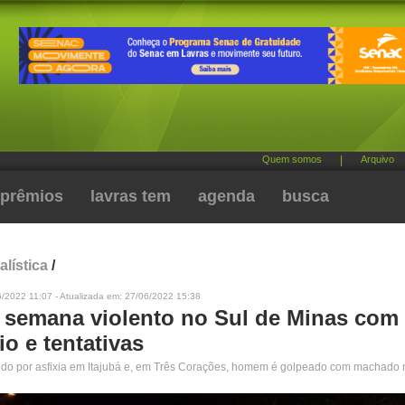
Quem somos
|
Arquivo
prêmios
lavras tem
agenda
busca
alística
/
/2022 11:07 - Atualizada em: 27/06/2022 15:38
e semana violento no Sul de Minas com
o e tentativas
ido por asfixia em Itajubá e, em Três Corações, homem é golpeado com machado