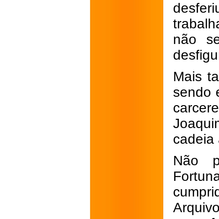
desfe
trabal
não se
desfigu
Mais ta
sendo 
carcer
Joaqu
cadeia 
Não p
Fortun
cumpri
Arquiv