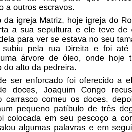
 a outros escravos.
 da igreja Matriz, hoje igreja do Ro
rta a sua sepultura e ele teve de 
dela para ver se estava no seu ta
 subiu pela rua Direita e foi até
a uma árvore de óleo, onde hoje 
o do alto da pedreira.
de ser enforcado foi oferecido a 
de doces, Joaquim Congo recu
o carrasco comeu os doces, depoi
num pequeno patíbulo de três deg
oi colocada em seu pescoço a cor
falou algumas palavras e em segui