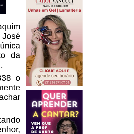
aquim
 José
única
to da
.
838 o
amente
achar
itando
nhor,