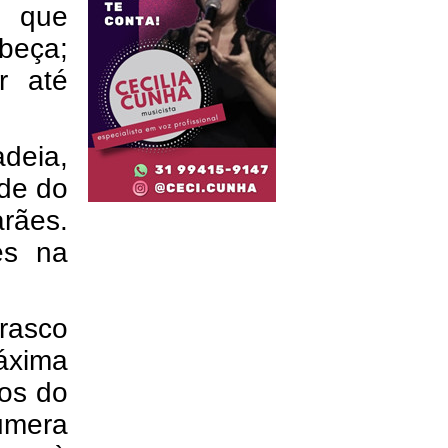
m que
beça;
r até
adeia,
ade do
rães.
es na
rasco
áxima
os do
numera