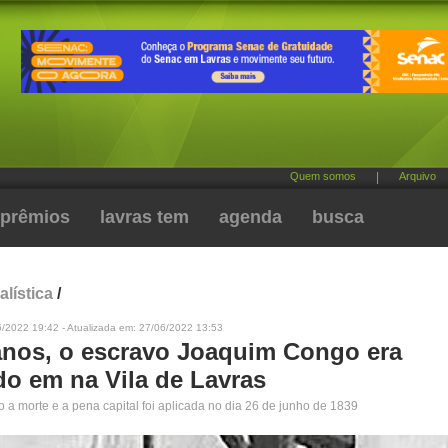
Quem somos
|
Arquivo
prêmios
lavras tem
agenda
busca
alística
/
6/2022 19:42 - Atualizada em: 27/06/2022 13:53
anos, o escravo Joaquim Congo era
do em na Vila de Lavras
 a morte e a pena capital foi aplicada no dia 26 de junho de 1839