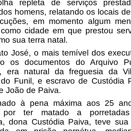
lha repleta de serviços presta
 dos homens, relatando os locais d
cuções, em momento algum men
 como cidade em que prestou serv
mo sua terra natal.
to José, o mais temível dos execu
o os documentos do Arquivo Pú
o, era natural da freguesia da Vi
 do Funil, e escravo de Custódia 
e João de Paiva.
nado à pena máxima aos 25 an
, por ter matado a porretada
a, dona Custódia Paiva, teve sua