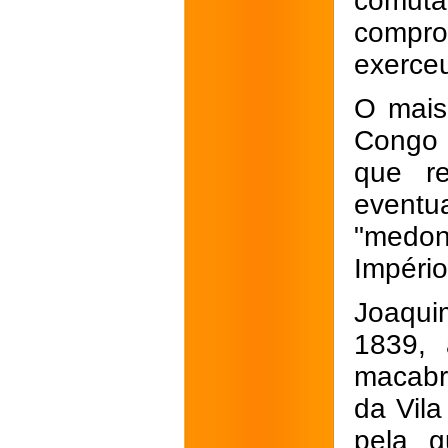
comuta
compro
exerceu
O mais
Congo 
que r
eventu
"medon
Império
Joaqui
1839, 
macabro
da Vil
pela g