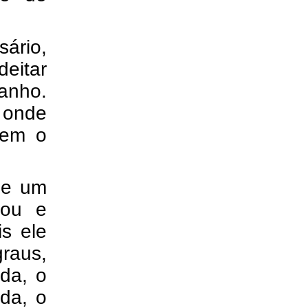
sário,
deitar
manho.
 onde
tem o
ele um
sou e
s ele
raus,
da, o
da, o