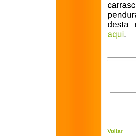
carra
pendur
desta 
aqui
.
Voltar