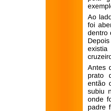
exemplo
Ao lado
foi abe
dentro 
Depois
existi
cruzeir
Antes 
prato 
então 
subiu 
onde f
padre 