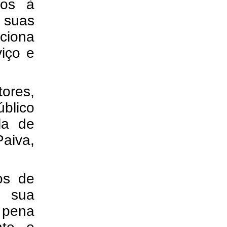
dos à
e suas
ciona
iço e
tores,
blico
la de
Paiva,
os de
s sua
 pena