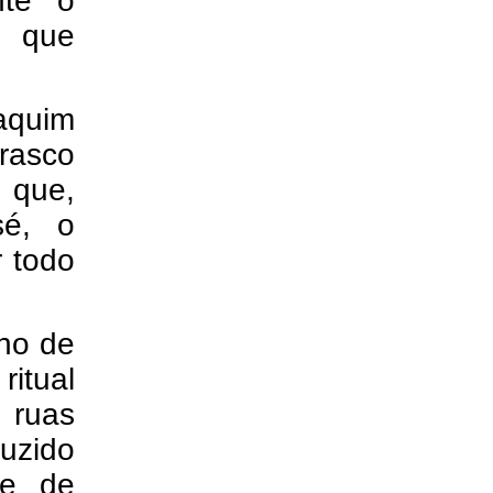
nte o
o que
aquim
rasco
 que,
sé, o
 todo
nho de
itual
s ruas
uzido
se de