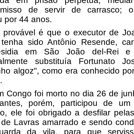
da em prisão perpétua, media
misso de servir de carrasco; 
 por 44 anos.
 provável é que o executor de Jo
tenha sido Antônio Resende, car
esidia em São João del-Rei e
almente substituía Fortunato Jo
ho algoz", como era conhecido por
.
m Congo foi morto no dia 26 de ju
antes, porém, participou de um r
, ele foi obrigado a desfilar pela
a de Lavras amarrado e sendo cond
uarda da vila, para que servis