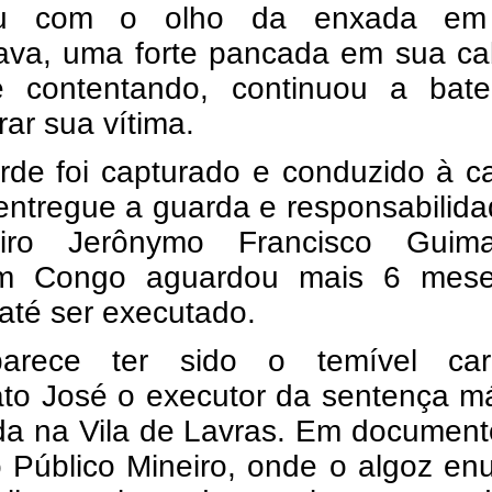
riu com o olho da enxada e
hava, uma forte pancada em sua ca
 contentando, continuou a bate
rar sua vítima.
rde foi capturado e conduzido à c
entregue a guarda e responsabilid
eiro Jerônymo Francisco Guima
im Congo aguardou mais 6 mes
até ser executado.
arece ter sido o temível car
ato José o executor da sentença m
da na Vila de Lavras. Em document
o Público Mineiro, onde o algoz e