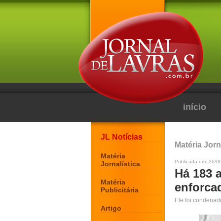
início
JL Notícias
Matéria Jorn
Matéria
Publicada em: 26/0
Jornalística
Há 183 
Matéria
enforca
Publicitária
Ele foi condenado
Artigo