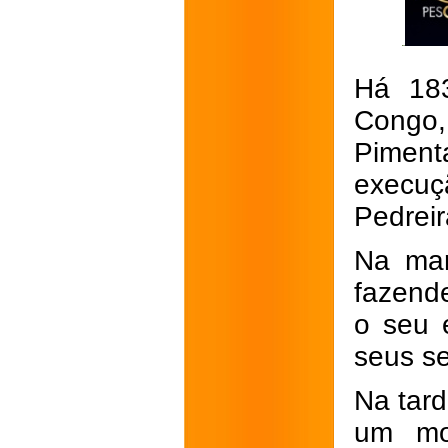
Há 183
Congo,
Piment
execuç
Pedreir
Na man
fazend
o seu 
seus se
Na tar
um mo