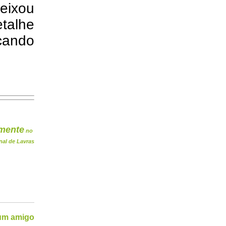
eixou
etalhe
cando
mente
no
nal de Lavras
 um amigo