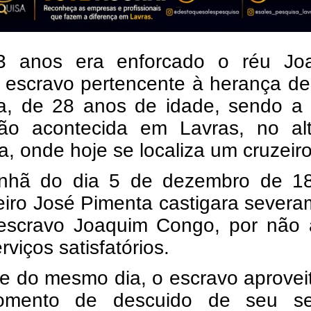
 anos era enforcado o réu Jo
 escravo pertencente à herança de
a, de 28 anos de idade, sendo a 
ão acontecida em Lavras, no al
a, onde hoje se localiza um cruzeiro
hã do dia 5 de dezembro de 1
eiro José Pimenta castigara sever
escravo Joaquim Congo, por não 
rviços satisfatórios.
de do mesmo dia, o escravo aprove
mento de descuido de seu se