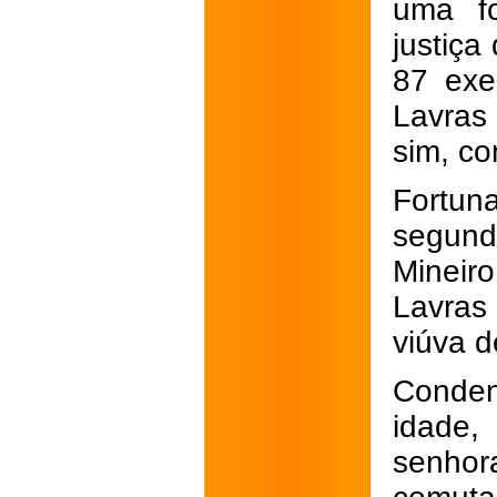
uma fo
justiça
87 exe
Lavras
sim, co
Fortuna
segund
Mineir
Lavras
viúva d
Conde
idade
senhor