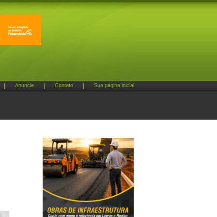
|
Anuncie
|
Contato
|
Sua página inicial