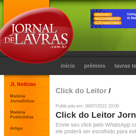
início
prêmios
lavras 
JL Notícias
Click do Leitor
/
Matéria
Jornalística
Publicada em: 06/07/2022 10:00
Matéria
Click do Leitor Jorn
Publicitária
Envie seu click pelo WhatsApp c
Artigo
ele poderá ser escolhido para est