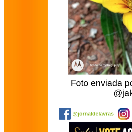
Foto enviada p
@ja
.
@jornaldelavras