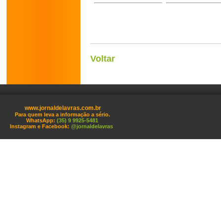
Voltar
www.jornaldelavras.com.br
Para quem leva a informação a sério.
WhatsApp:
(35) 9 9925-5481
Instagram e Facebook:
@jornaldelavras