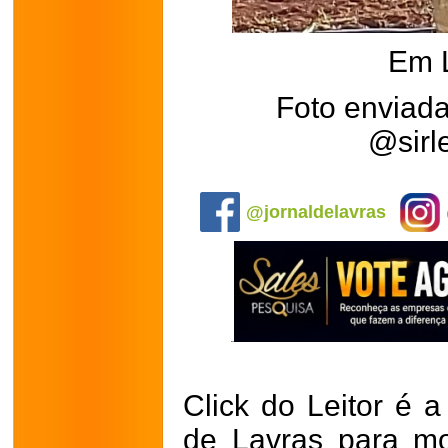
Em 
Foto enviada
@sirl
.
@jornaldelavras
Click do Leitor é a
de Lavras para mo