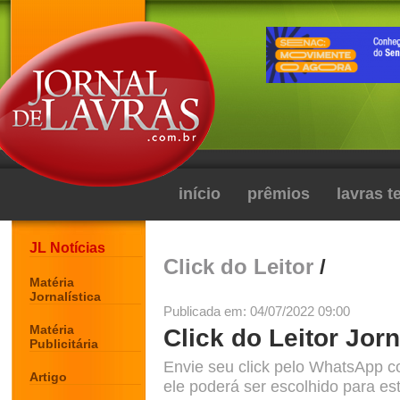
início
prêmios
lavras 
JL Notícias
Click do Leitor
/
Matéria
Jornalística
Publicada em: 04/07/2022 09:00
Matéria
Click do Leitor Jorn
Publicitária
Envie seu click pelo WhatsApp c
Artigo
ele poderá ser escolhido para est