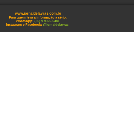
www.jornaldelavras.com.br
Para quem leva a informação a sério.
WhatsApp:
(35) 9 9925-5481
Instagram e Facebook:
@jornaldelavras