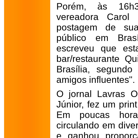
Porém, às 16h3
vereadora Carol 
postagem de sua
público em Bras
escreveu que es
bar/restaurante Q
Brasília, segund
amigos influentes".
O jornal Lavras On
Júnior, fez um prin
Em poucas hora
circulando em div
e ganhou proporç