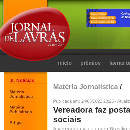
início
prêmios
lavras 
JL Notícias
Matéria Jornalística
/
Matéria
Jornalística
Publicada em: 24/06/2022 20:26 - Atuali
Matéria
Vereadora faz post
Publicitária
sociais
Artigo
A vereadora viajou para Brasília