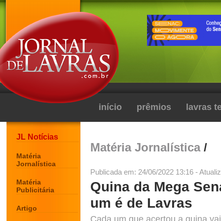
início
prêmios
lavras 
JL Notícias
Matéria Jornalística
/
Matéria
Jornalística
Publicada em: 24/06/2022 13:16 - Atuali
Matéria
Quina da Mega Sena
Publicitária
um é de Lavras
Artigo
Cada um que acertou a quina vai l