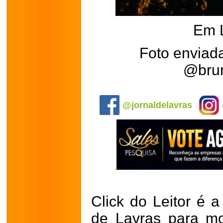
Em 
Foto enviad
@brun
.
@jornaldelavras
Click do Leitor é a
de Lavras para mo