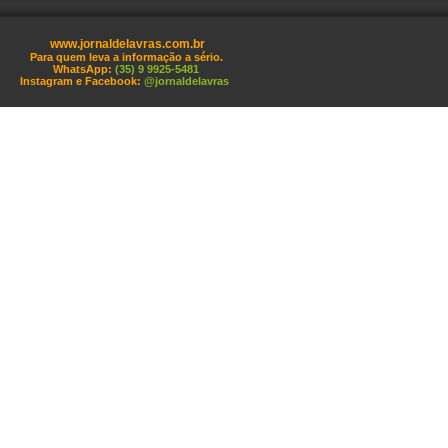
www.jornaldelavras.com.br
Para quem leva a informação a sério.
WhatsApp:
(35) 9 9925-5481
Instagram e Facebook:
@jornaldelavras