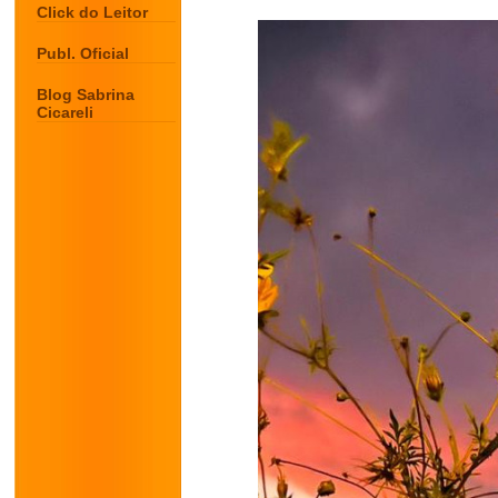
Click do Leitor
Publ. Oficial
Blog Sabrina
Cicareli