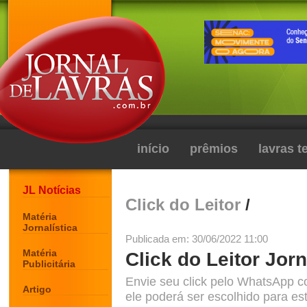
início
prêmios
lavras 
JL Notícias
Click do Leitor
/
Matéria
Jornalística
Publicada em: 30/06/2022 11:00
Matéria
Click do Leitor Jorn
Publicitária
Envie seu click pelo WhatsApp c
Artigo
ele poderá ser escolhido para est