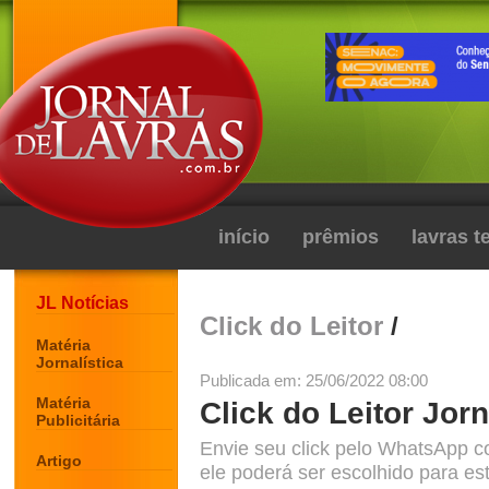
início
prêmios
lavras 
JL Notícias
Click do Leitor
/
Matéria
Jornalística
Publicada em: 25/06/2022 08:00
Matéria
Click do Leitor Jorn
Publicitária
Envie seu click pelo WhatsApp c
Artigo
ele poderá ser escolhido para est