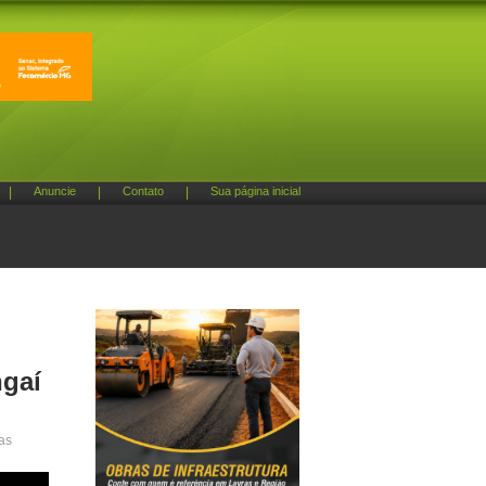
|
Anuncie
|
Contato
|
Sua página inicial
ngaí
ras