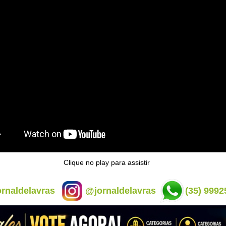
Clique no play para assistir
rnaldelavras
@jornaldelavras
(35) 9992