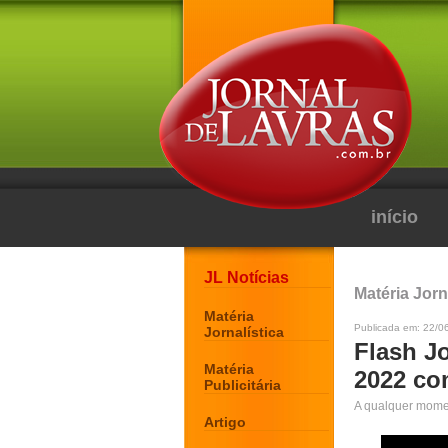
início
JL Notícias
Matéria Jorn
Matéria
Publicada em: 22/0
Jornalística
Flash Jo
Matéria
2022 co
Publicitária
A qualquer moment
Artigo