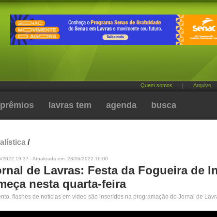
Quem somos
|
Arquivo
prêmios
lavras tem
agenda
busca
alística
/
6/2022 19:37 - Atualizada em: 23/06/2022 16:00
rnal de Lavras: Festa da Fogueira de I
meça nesta quarta-feira
o, flashes de notícias em vídeo são inseridos na programação do Jornal de Lav