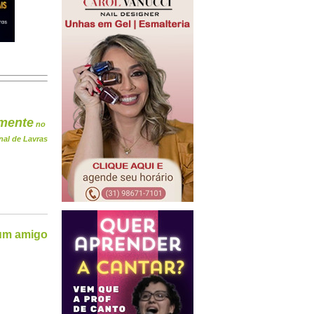
mente
no
nal de Lavras
 um amigo