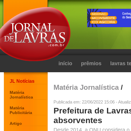
início
prêmios
lavras 
JL Notícias
Matéria Jornalística
/
Matéria
Jornalística
Publicada em: 22/06/2022 15:06 - Atuali
Matéria
Prefeitura de Lavras
Publicitária
absorventes
Artigo
Desde 2014, a ONU considera o a