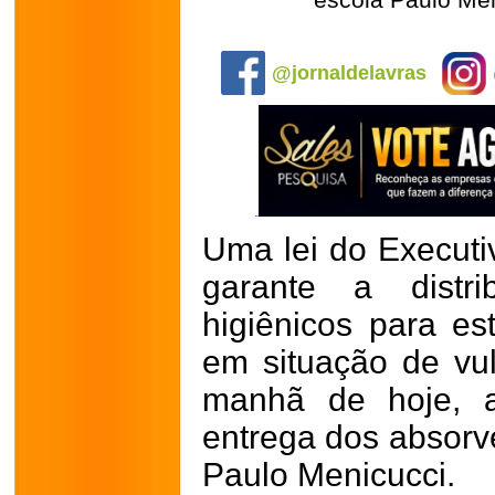
escola Paulo Me
.
@jornaldelavras
Uma lei do Executi
garante a distri
higiênicos para es
em situação de vul
manhã de hoje, a
entrega dos absorv
Paulo Menicucci.