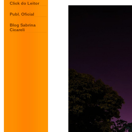
Click do Leitor
Publ. Oficial
Blog Sabrina
Cicareli