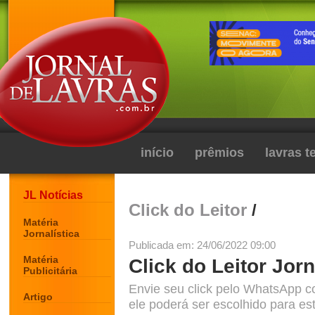
início
prêmios
lavras 
JL Notícias
Click do Leitor
/
Matéria
Jornalística
Publicada em: 24/06/2022 09:00
Matéria
Click do Leitor Jorn
Publicitária
Envie seu click pelo WhatsApp c
Artigo
ele poderá ser escolhido para est