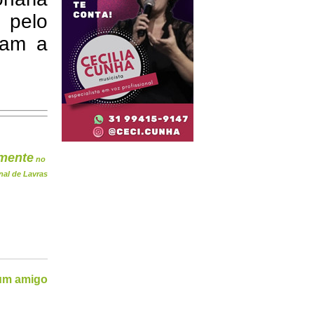
 pelo
zam a
mente
no
nal de Lavras
 um amigo