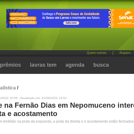
Quem somos
|
Arquivo
prêmios
lavras tem
agenda
busca
alística
/
6/2022 10:56 - Atualizada em: 21/06/2022 15:02
e na Fernão Dias em Nepomuceno inter
ta e acostamento
 lentidão na pista da esquerda, a pista da direita e o acostamento estão fechados