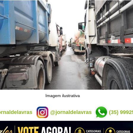
Imagem ilustrativa
rnaldelavras
@jornaldelavras
(35) 9992