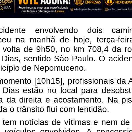
idente envolvendo dois cami
ceu na manhã de hoje, terça-feira
r volta de 9h50, no km 708,4 da r
 Dias, sentido São Paulo.
O aciden
icípio de Nepomuceno.
omento [10h15], profissionais da A
 Dias estão no local para desobst
a da direita e acostamento. Na pi
a o trânsito flui com lentidão.
 tem notícias de vítimas e nem de
 veículos envolvidos. A concessio