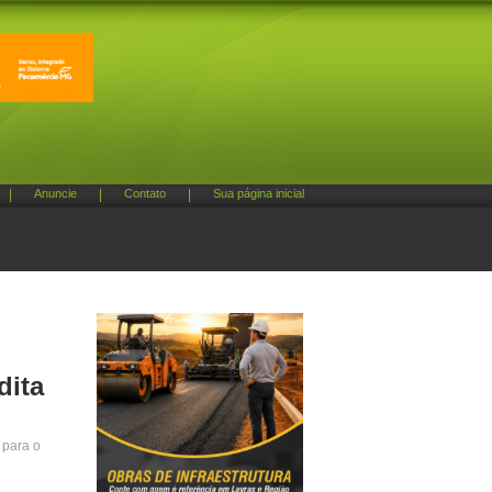
|
Anuncie
|
Contato
|
Sua página inicial
dita
 para o