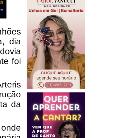
nhões
, dia
odovia
te foi
rteris
rução
sta da
 onde
nária