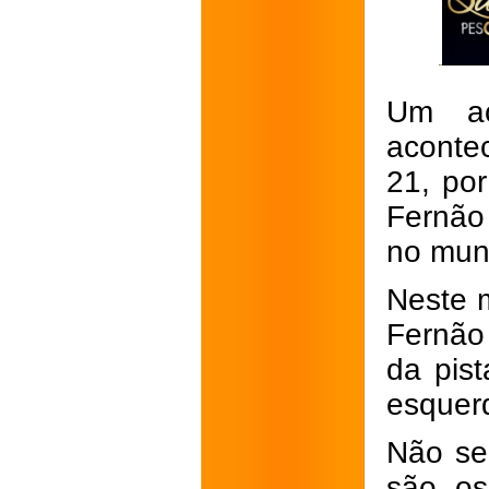
Um ac
aconte
21, po
Fernão
no mun
Neste m
Fernão
da pist
esquerd
Não se
são os