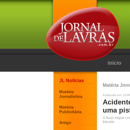
início
JL Notícias
Matéria Jorn
Matéria
Publicada em: 21/0
Jornalística
Acident
Matéria
uma pis
Publicitária
O fluxo segue com
trânsito
Artigo