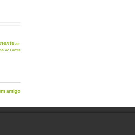
mente
no
nal de Lavras
 um amigo