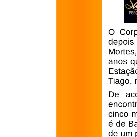
O Corp
depois
Mortes
anos q
Estaçã
Tiago,
De aco
encont
cinco 
é de B
de um p