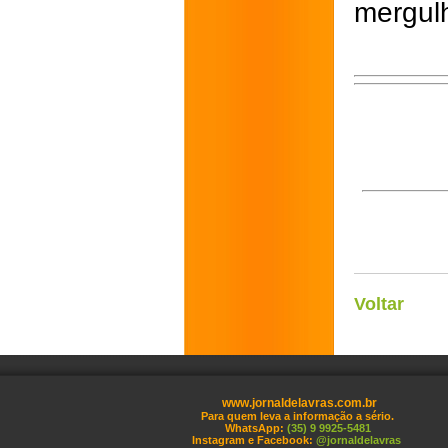
mergul
Voltar
www.jornaldelavras.com.br
Para quem leva a informação a sério.
WhatsApp:
(35) 9 9925-5481
Instagram e Facebook:
@jornaldelavras