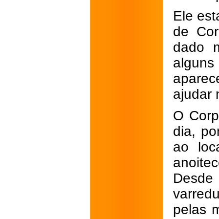
Ele est
de Cor
dado m
alguns
aparec
ajudar
O Corp
dia, po
ao loc
anoite
Desde 
varred
pelas 