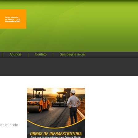
|
Anuncie
|
Contato
|
Sua página inicial
dar, quando