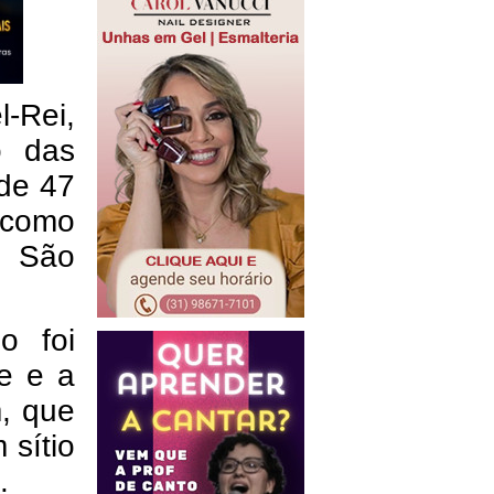
-Rei,
o das
de 47
 como
e São
o foi
e e a
, que
sítio
.