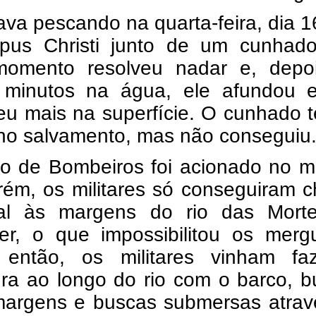
ava pescando na quarta-feira, dia 1
pus Christi junto de um cunhad
omento resolveu nadar e, depo
 minutos na água, ele afundou 
eu mais na superfície. O cunhado 
 no salvamento, mas não conseguiu
o de Bombeiros foi acionado no 
rém, os militares só conseguiram 
al às margens do rio das Mort
cer, o que impossibilitou os merg
então, os militares vinham fa
ura ao longo do rio com o barco, 
margens e buscas submersas atrav