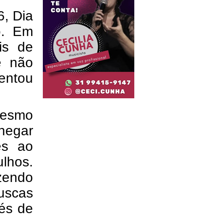
6, Dia
o. Em
is de
e não
tentou
.
mesmo
chegar
es ao
ulhos.
zendo
buscas
és de