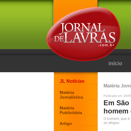
início
JL Notícias
Matéria Jorn
Matéria
Publicada em: 20/0
Jornalística
Em São 
Matéria
homem q
Publicitária
O homem, que é d
se afogou
Artigo