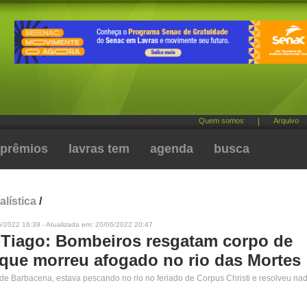
Quem somos
|
Arquivo
prêmios
lavras tem
agenda
busca
alística
/
6/2022 16:39 - Atualizada em: 20/06/2022 20:47
Tiago: Bombeiros resgatam corpo de
ue morreu afogado no rio das Mortes
e Barbacena, estava pescando no rio no feriado de Corpus Christi e resolveu na