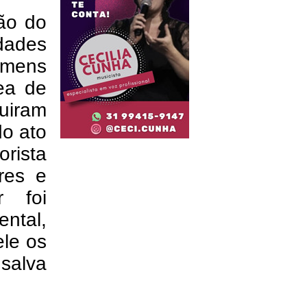
ção do
dades
omens
ea de
guiram
do ato
rista
res e
r foi
ntal,
ele os
salva