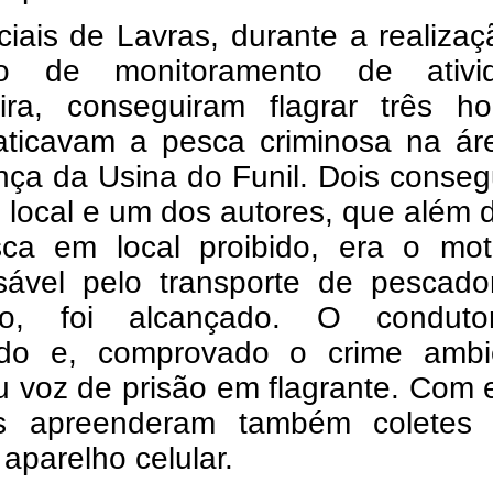
ciais de Lavras, durante a realiza
ho de monitoramento de ativi
ira, conseguiram flagrar três h
aticavam a pesca criminosa na ár
nça da Usina do Funil. Dois conse
o local e um dos autores, que além 
ca em local proibido, era o moto
sável pelo transporte de pescado
do, foi alcançado. O conduto
do e, comprovado o crime ambie
 voz de prisão em flagrante. Com 
ais apreenderam também coletes 
 aparelho celular.