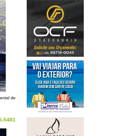
ental de
5.5481