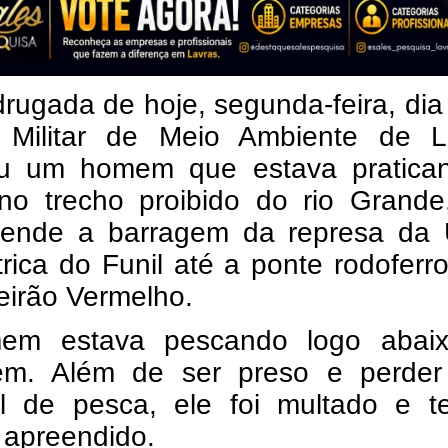
ugada de hoje, segunda-feira, dia
a Militar de Meio Ambiente de L
u um homem que estava pratica
no trecho proibido do rio Grande
ende a barragem da represa da 
trica do Funil até a ponte rodoferro
eirão Vermelho.
em estava pescando logo abai
em. Além de ser preso e perder
al de pesca, ele foi multado e t
 apreendido.