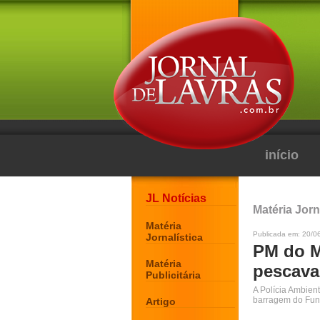
início
JL Notícias
Matéria Jorn
Matéria
Publicada em: 20/0
Jornalística
PM do M
Matéria
pescava
Publicitária
A Polícia Ambie
barragem do Fun
Artigo