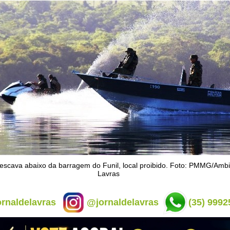
cava abaixo da barragem do Funil, local proibido. Foto: PMMG/Ambi
Lavras
rnaldelavras
@jornaldelavras
(35) 9992