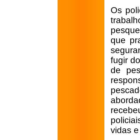
Os poli
trabal
pesque
que pr
segura
fugir d
de pes
respon
pesca
aborda
recebeu
polici
vidas e