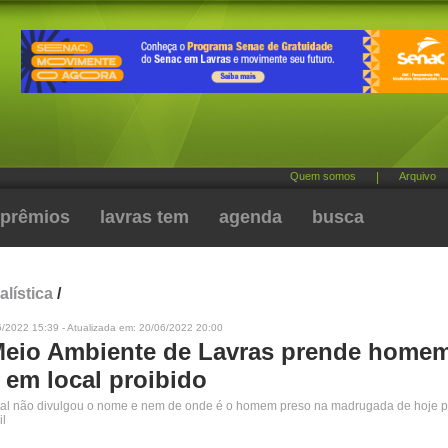
Quem somos
|
Arquivo
prêmios
lavras tem
agenda
busca
alística
/
6/2022 15:39 - Atualizada em: 20/06/2022 20:00
eio Ambiente de Lavras prende home
 em local proibido
ntal não divulgou o nome e nem de onde é o homem preso na madrugada de hoje p
il