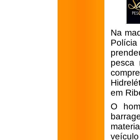
Na madr
Políci
prende
pesca 
compre
Hidrelé
em Rib
O hom
barrag
materi
veículo