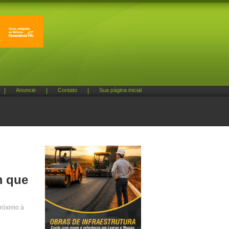
|
Anuncie
|
Contato
|
Sua página inicial
m que
róximo à