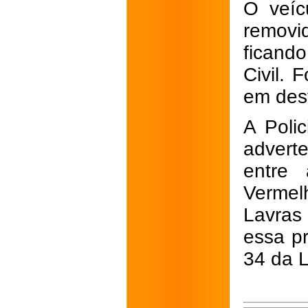
O veícu
removi
ficand
Civil. 
em des
A Poli
advert
entre 
Vermel
Lavras 
essa pr
34 da L