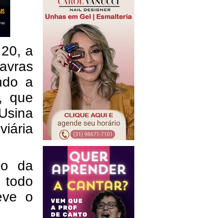
 20, a
avras
ndo a
, que
Usina
viária
xo da
 todo
eve o