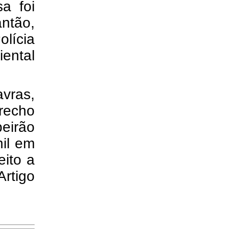
sa foi
ntão,
olícia
iental
avras,
recho
eirão
il em
eito a
Artigo